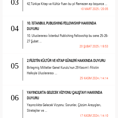
03
42.Türkiye Kitap ve Kültür Fuarı bu yıl Ramazan ayı boyunca ...
10 MART 2025 / 20:05
10. İSTANBUL PUBLISHING FELLOWSHIP HAKKINDA
04
DUYURU
10. Uluslararası İstanbul Publishing Fellowship bu sene 25-26-
27 Şubat ...
20 ŞUBAT 2025 / 19:53
2.FİLİSTİN KÜLTÜR VE KİTAP GÜNLERİ HAKKINDA DUYURU
05
Birleşmiş Milletler Genel Kurulu’nun 29 Kasım’ı Filistin
Halkıyla Uluslararası ...
25 KASIM 2024 / 14:14
YAYINCILIKTA GELECEK VİZYONU ÇALIŞTAYI HAKKINDA
06
DUYURU
Yayıncılıkta Gelecek Vizyonu: Sorunlar, Çözüm Arayışları,
Stratejiler ve ...
17 KASIM 2024 / 14:10