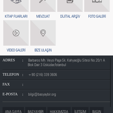
KİTAP FUARLARI
MEVZUAT
DİJİTAL ARŞİV
FOTO GALERİ
VİDEO GALERİ
BİZE ULAŞIN
ADRES
Barbaros Mh. Veysi Paşa Sk. Kahyaoğlu Sitesi No:20/1 A
Blok Dair:3 Üsküdar/İstanbul
TELEFON
+90 (216) 339 3606
FAX
E-POSTA
bilgi@basyaybir.org
ANA SAYFA
BASYAYBİR
HAKKIMIZDA
İLETİŞİM
BASIN