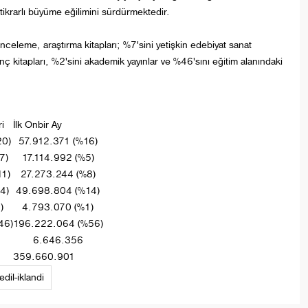
ikrarlı büyüme eğilimini sürdürmektedir.
inceleme, araştırma kitapları; %7'sini yetişkin edebiyat sanat
anç kitapları, %2'sini akademik yayınlar ve %46'sını eğitim alanındaki
i
İlk Onbir Ay
20)
57.912.371 (%16)
7)
17.114.992 (%5)
11)
27.273.244 (%8)
4)
49.698.804 (%14)
)
4.793.070 (%1)
46)
196.222.064 (%56)
6.646.356
359.660.901
il-iklandi