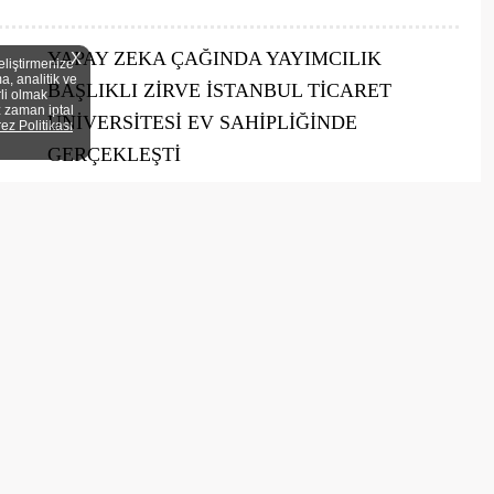
YAPAY ZEKA ÇAĞINDA YAYIMCILIK
X
eliştirmenize
a, analitik ve
BAŞLIKLI ZİRVE İSTANBUL TİCARET
rli olmak
z zaman iptal
ÜNİVERSİTESİ EV SAHİPLİĞİNDE
rez Politikası
GERÇEKLEŞTİ
20 Ekim’de Yapay Zeka Çağında Yayımcılık Başlıklı Zirveyi
gerçekleştirdik İstanbul Ticaret Üniversitesi ev sahipliğinde, Türkiye
Basım Yayın Meslek Birliği (TBYM) ve Basın Yayın Birliği iş birliğiyle
düzenlenen Yapay Zekâ Çağında Yayımcılık ...