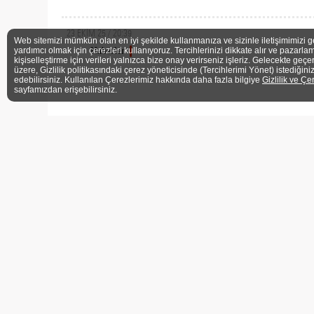
23 EKİM 25 / 20:39
Web sitemizi mümkün olan en iyi şekilde kullanmanıza ve sizinle iletişimimizi g
Haberler
yardımcı olmak için çerezleri kullanıyoruz. Tercihlerinizi dikkate alır ve pazarlam
kişiselleştirme için verileri yalnızca bize onay verirseniz işleriz. Gelecekte geçe
üzere, Gizlilik politikasındaki çerez yöneticisinde (Tercihlerimi Yönet) istediğini
edebilirsiniz. Kullanılan Çerezlerimiz hakkında daha fazla bilgiye
Gizlilik ve Çe
sayfamızdan erişebilirsiniz.