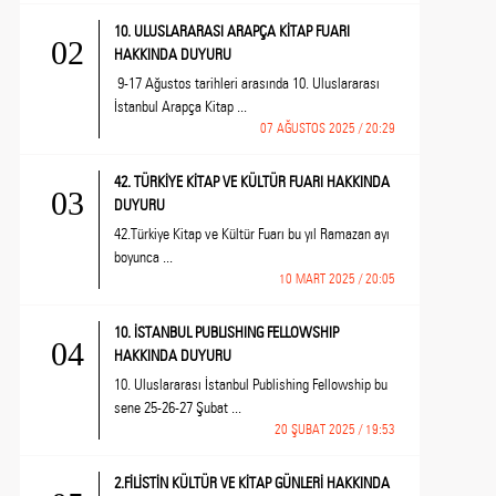
10. ULUSLARARASI ARAPÇA KİTAP FUARI
02
HAKKINDA DUYURU
9-17 Ağustos tarihleri arasında 10. Uluslararası
İstanbul Arapça Kitap ...
07 AĞUSTOS 2025 / 20:29
42. TÜRKİYE KİTAP VE KÜLTÜR FUARI HAKKINDA
03
DUYURU
42.Türkiye Kitap ve Kültür Fuarı bu yıl Ramazan ayı
boyunca ...
10 MART 2025 / 20:05
10. İSTANBUL PUBLISHING FELLOWSHIP
04
HAKKINDA DUYURU
10. Uluslararası İstanbul Publishing Fellowship bu
sene 25-26-27 Şubat ...
20 ŞUBAT 2025 / 19:53
2.FİLİSTİN KÜLTÜR VE KİTAP GÜNLERİ HAKKINDA