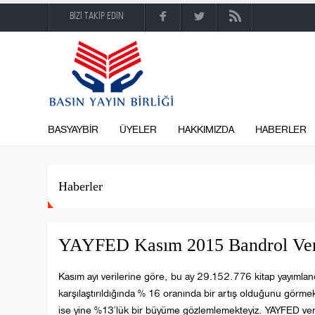
BİZİ TAKİP EDİN
BASYAYBİR
ÜYELER
HAKKIMIZDA
HABERLER
Haberler
YAYFED Kasım 2015 Bandrol Veri
Kasım ayı verilerine göre, bu ay 29.152.776 kitap yayımlandı.
karşılaştırıldığında % 16 oranında bir artış olduğunu görmek
ise yine %13’lük bir büyüme gözlemlemekteyiz. YAYFED veril