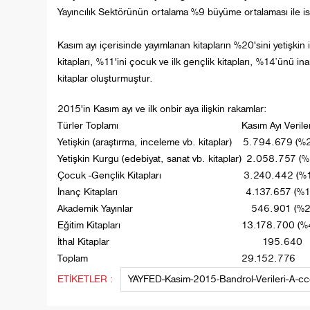
Yayıncılık Sektörünün ortalama %9 büyüme ortalaması ile ist
Kasım ayı içerisinde yayımlanan kitapların %20'sini yetişkin 
kitapları, %11'ini çocuk ve ilk gençlik kitapları, %14’ünü in
kitaplar oluşturmuştur.
2015'in Kasım ayı ve ilk onbir aya ilişkin rakamlar:
Türler Toplamı
Kasım Ayı Veriler
Yetişkin (araştırma, inceleme vb. kitaplar)
5.794.679 (%
Yetişkin Kurgu (edebiyat, sanat vb. kitaplar)
2.058.757 (%
Çocuk -Gençlik Kitapları
3.240.442 (%
İnanç Kitapları
4.137.657 (%1
Akademik Yayınlar
546.901 (%2
Eğitim Kitapları
13.178.700 (%
İthal Kitaplar
195.640
Toplam
29.152.776
ETİKETLER :
YAYFED-Kasim-2015-Bandrol-Verileri-A-cced