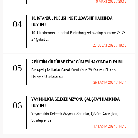
10 MART 2025 / 20:05
10. İSTANBUL PUBLISHING FELLOWSHIP HAKKINDA
04
DUYURU
10. Uluslararası İstanbul Publishing Fellowship bu sene 25-26-
27 Şubat ...
20 ŞUBAT 2025 / 19:53
2.FİLİSTİN KÜLTÜR VE KİTAP GÜNLERİ HAKKINDA DUYURU
05
Birleşmiş Milletler Genel Kurulu’nun 29 Kasım’ı Filistin
Halkıyla Uluslararası ...
25 KASIM 2024 / 14:14
YAYINCILIKTA GELECEK VİZYONU ÇALIŞTAYI HAKKINDA
06
DUYURU
Yayıncılıkta Gelecek Vizyonu: Sorunlar, Çözüm Arayışları,
Stratejiler ve ...
17 KASIM 2024 / 14:10