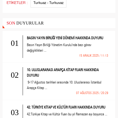
ETİKETLER :
Turkuaz - Turkuvaz
SON
DUYURULAR
BASIN YAYIN BİRLİĞİ YENİ DÖNEMİ HAKKINDA DUYURU
01
Basın Yayın Birliği Yönetim Kurulu’nda bazı görev
değişiklikleri ...
15 ARALIK 2025 / 11:13
10. ULUSLARARASI ARAPÇA KİTAP FUARI HAKKINDA
02
DUYURU
9-17 Ağustos tarihleri arasında 10. Uluslararası İstanbul
Arapça Kitap ...
07 AĞUSTOS 2025 / 20:29
42. TÜRKİYE KİTAP VE KÜLTÜR FUARI HAKKINDA DUYURU
03
42.Türkiye Kitap ve Kültür Fuarı bu yıl Ramazan ayı boyunca ...