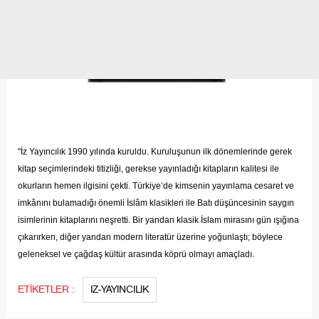
"İz Yayıncılık 1990 yılında kuruldu. Kuruluşunun ilk dönemlerinde gerek
kitap seçimlerindeki titizliği, gerekse yayınladığı kitapların kalitesi ile
okurların hemen ilgisini çekti. Türkiye’de kimsenin yayınlama cesaret ve
imkânını bulamadığı önemli İslâm klasikleri ile Batı düşüncesinin saygın
isimlerinin kitaplarını neşretti. Bir yandan klasik İslam mirasını gün ışığına
çıkarırken, diğer yandan modern literatür üzerine yoğunlaştı; böylece
geleneksel ve çağdaş kültür arasında köprü olmayı amaçladı.
ETİKETLER :
IZ-YAYINCILIK