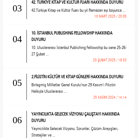
42. TÜRKİYE KİTAP VE KÜLTÜR FUARI HAKKINDA DUYURU
03
42.Türkiye Kitap ve Kültür Fuarı bu yıl Ramazan ayı boyunca ...
10 MART 2025 / 20:05
10. İSTANBUL PUBLISHING FELLOWSHIP HAKKINDA
04
DUYURU
10. Uluslararası İstanbul Publishing Fellowship bu sene 25-26-
27 Şubat ...
20 ŞUBAT 2025 / 19:53
2.FİLİSTİN KÜLTÜR VE KİTAP GÜNLERİ HAKKINDA DUYURU
05
Birleşmiş Milletler Genel Kurulu’nun 29 Kasım’ı Filistin
Halkıyla Uluslararası ...
25 KASIM 2024 / 14:14
YAYINCILIKTA GELECEK VİZYONU ÇALIŞTAYI HAKKINDA
06
DUYURU
Yayıncılıkta Gelecek Vizyonu: Sorunlar, Çözüm Arayışları,
Stratejiler ve ...