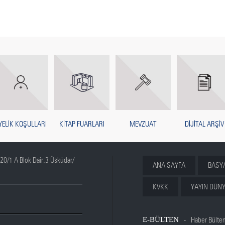
YELİK KOŞULLARI
KİTAP FUARLARI
MEVZUAT
DİJİTAL ARŞİV
20/1 A Blok Dair:3 Üsküdar/
ANA SAYFA
BASY
KVKK
YAYIN DÜNY
E-BÜLTEN
Haber Bülte