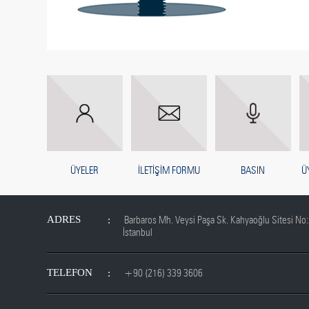
ÜYELER
İLETİŞİM FORMU
BASIN
Ü
ADRES
Barbaros Mh. Veysi Paşa Sk. Kahyaoğlu Sitesi No:
İstanbul
TELEFON
+90 (216) 339 3606