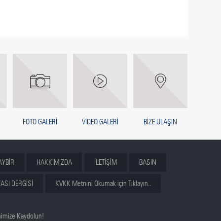
FOTO GALERİ
VİDEO GALERİ
BİZE ULAŞIN
AYBİR
HAKKIMIZDA
İLETİŞİM
BASIN
ASI DERGİSİ
KVKK Metnini Okumak için Tıklayın..
nimize Kaydolun!