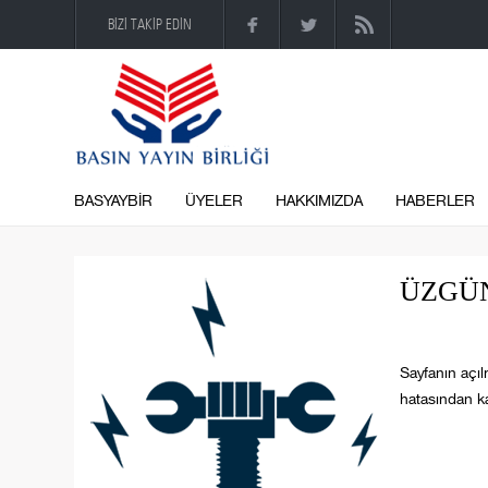
BİZİ TAKİP EDİN
BASYAYBİR
ÜYELER
HAKKIMIZDA
HABERLER
ÜZGÜN
Sayfanın açıl
hatasından ka