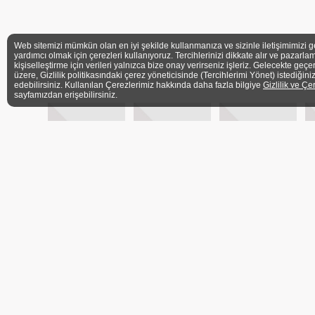
Web sitemizi mümkün olan en iyi şekilde kullanmanıza ve sizinle iletişimimizi g
yardımcı olmak için çerezleri kullanıyoruz. Tercihlerinizi dikkate alır ve pazarlam
kişiselleştirme için verileri yalnızca bize onay verirseniz işleriz. Gelecekte geçe
üzere, Gizlilik politikasındaki çerez yöneticisinde (Tercihlerimi Yönet) istediğini
edebilirsiniz. Kullanılan Çerezlerimiz hakkında daha fazla bilgiye
Gizlilik ve Çe
sayfamızdan erişebilirsiniz.
ÜYELER
İLETİŞİM FORMU
BASIN
Ü
ADRES
Barbaros Mh. Veysi Paşa Sk. Kahyaoğlu Sitesi No:
İstanbul
TELEFON
+90 (216) 339 3606