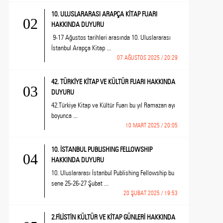
10. ULUSLARARASI ARAPÇA KİTAP FUARI
02
HAKKINDA DUYURU
9-17 Ağustos tarihleri arasında 10. Uluslararası
İstanbul Arapça Kitap ...
07 AĞUSTOS 2025 / 20:29
42. TÜRKİYE KİTAP VE KÜLTÜR FUARI HAKKINDA
03
DUYURU
42.Türkiye Kitap ve Kültür Fuarı bu yıl Ramazan ayı
boyunca ...
10 MART 2025 / 20:05
10. İSTANBUL PUBLISHING FELLOWSHIP
04
HAKKINDA DUYURU
10. Uluslararası İstanbul Publishing Fellowship bu
sene 25-26-27 Şubat ...
20 ŞUBAT 2025 / 19:53
2.FİLİSTİN KÜLTÜR VE KİTAP GÜNLERİ HAKKINDA