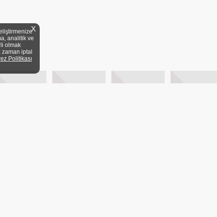
X
eliştirmenize
a, analitik ve
rli olmak
z zaman iptal
rez Politikası
YELİK KOŞULLARI
KİTAP FUARLARI
MEVZUAT
DİJİTAL ARŞİV
20/1 A Blok Dair:3 Üsküdar/
ANA SAYFA
BASY
KVKK
YAYIN DÜNY