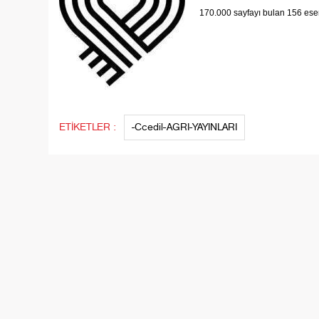
170.000 sayfayı bulan 156 eser
ETİKETLER :
-Ccedil-AGRI-YAYINLARI