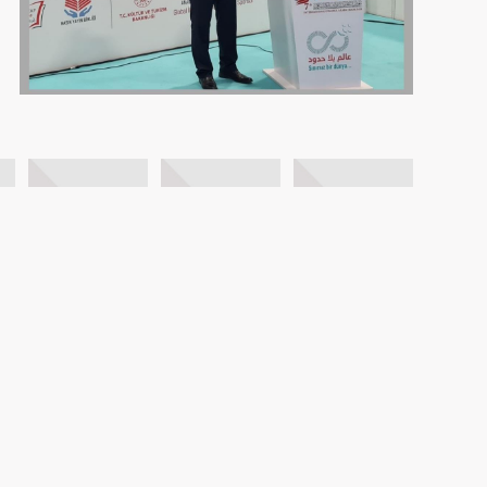
FOTO GALERİ
VİDEO GALERİ
BİZE ULAŞIN
AYBİR
HAKKIMIZDA
İLETİŞİM
BASIN
ASI DERGİSİ
KVKK Metnini Okumak için Tıklayın..