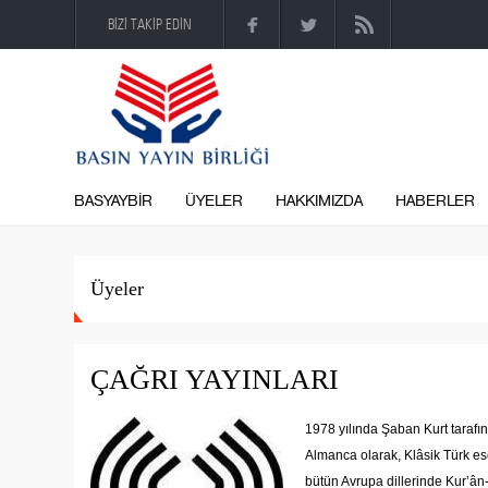
BİZİ TAKİP EDİN
BASYAYBİR
ÜYELER
HAKKIMIZDA
HABERLER
Üyeler
ÇAĞRI YAYINLARI
1978 yılında Şaban Kurt tarafın
Almanca olarak, Klâsik Türk ese
bütün Avrupa dillerinde Kur’ân