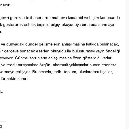
ruyor.
eviri gerekse telif eserlerde muhteva kadar dil ve biçim konusunda
zlik göstererek estetik biçimle bilgiyi okuyucuya bir arada sunmaya
r.
 ve dünyadaki güncel gelişmelerin anlaşılmasına katkıda bulanacak,
bir çerçeve sunacak eserleri okuyucu ile buluşturmayı yayın önceliği
koyuyor. Güncel sorunların anlaşılmasına özen gösterdiği kadar
l ve teorik tartışmalara özgün, alternatif yaklaşımlar sunan eserlere
vermeye çalışıyor. Bu amaçla, tarih, toplum, uluslararası ilişkiler,
rdürmekte kararlı.
UL
I-