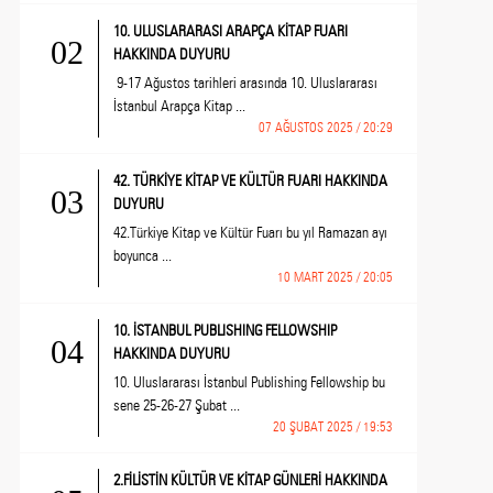
10. ULUSLARARASI ARAPÇA KİTAP FUARI
02
HAKKINDA DUYURU
9-17 Ağustos tarihleri arasında 10. Uluslararası
İstanbul Arapça Kitap ...
07 AĞUSTOS 2025 / 20:29
42. TÜRKİYE KİTAP VE KÜLTÜR FUARI HAKKINDA
03
DUYURU
42.Türkiye Kitap ve Kültür Fuarı bu yıl Ramazan ayı
boyunca ...
10 MART 2025 / 20:05
10. İSTANBUL PUBLISHING FELLOWSHIP
04
HAKKINDA DUYURU
10. Uluslararası İstanbul Publishing Fellowship bu
sene 25-26-27 Şubat ...
20 ŞUBAT 2025 / 19:53
2.FİLİSTİN KÜLTÜR VE KİTAP GÜNLERİ HAKKINDA