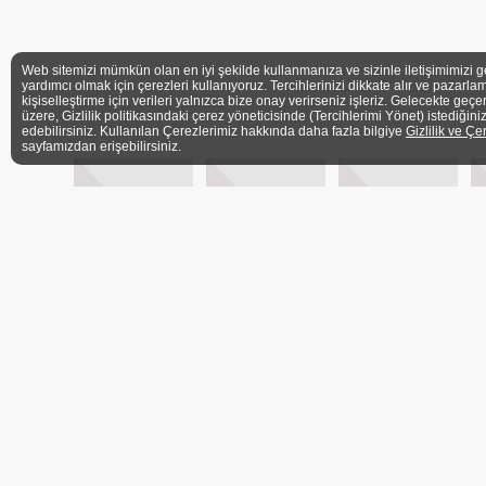
Web sitemizi mümkün olan en iyi şekilde kullanmanıza ve sizinle iletişimimizi g
yardımcı olmak için çerezleri kullanıyoruz. Tercihlerinizi dikkate alır ve pazarlam
kişiselleştirme için verileri yalnızca bize onay verirseniz işleriz. Gelecekte geçe
üzere, Gizlilik politikasındaki çerez yöneticisinde (Tercihlerimi Yönet) istediğini
edebilirsiniz. Kullanılan Çerezlerimiz hakkında daha fazla bilgiye
Gizlilik ve Çe
sayfamızdan erişebilirsiniz.
ÜYELER
İLETİŞİM FORMU
BASIN
Ü
ADRES
Barbaros Mh. Veysi Paşa Sk. Kahyaoğlu Sitesi No:
İstanbul
TELEFON
+90 (216) 339 3606