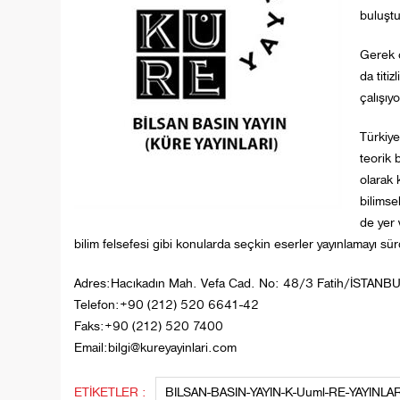
buluştu
Gerek ç
da titi
çalışıyo
Türkiye
teorik 
olarak 
bilimse
de yer 
bilim felsefesi gibi konularda seçkin eserler yayınlamayı sü
Adres:Hacıkadın Mah. Vefa Cad. No: 48/3 Fatih/İSTANB
Telefon:+90 (212) 520 6641-42
Faks:+90 (212) 520 7400
Email:bilgi@kureyayinlari.com
ETİKETLER :
BILSAN-BASIN-YAYIN-K-Uuml-RE-YAYINLAR