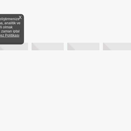
X
eliştirmenize
a, analitik ve
rli olmak
z zaman iptal
rez Politikası
YELİK KOŞULLARI
KİTAP FUARLARI
MEVZUAT
DİJİTAL ARŞİV
20/1 A Blok Dair:3 Üsküdar/
ANA SAYFA
BASY
KVKK
YAYIN DÜNY