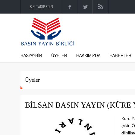
BİZİ TAKİP EDİN
BASYAYBİR
ÜYELER
HAKKIMIZDA
HABERLER
Üyeler
BİLSAN BASIN YAYIN (KÜRE 
Küre Ya
çıktı. 
dilbili