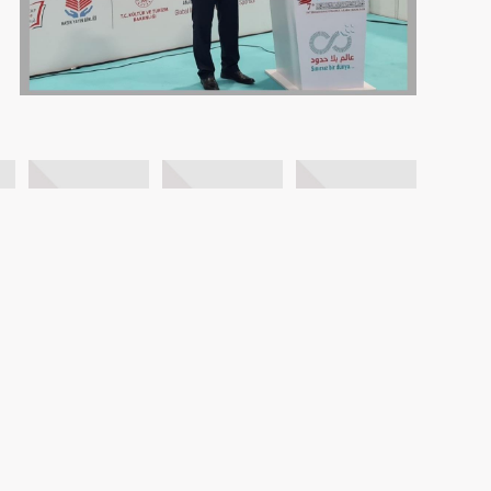
FOTO GALERİ
VİDEO GALERİ
BİZE ULAŞIN
AYBİR
HAKKIMIZDA
İLETİŞİM
BASIN
ASI DERGİSİ
KVKK Metnini Okumak için Tıklayın..