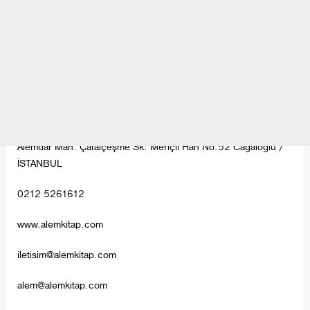
Alemdar Mah. Çatalçeşme Sk. Meriçli Han No:52 Cağaloğlu /
İSTANBUL
0212 5261612
www.alemkitap.com
iletisim@alemkitap.com
alem@alemkitap.com