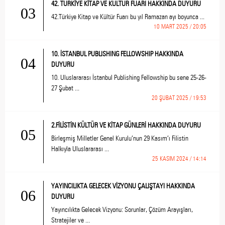
42. TÜRKİYE KİTAP VE KÜLTÜR FUARI HAKKINDA DUYURU
03
42.Türkiye Kitap ve Kültür Fuarı bu yıl Ramazan ayı boyunca ...
10 MART 2025 / 20:05
10. İSTANBUL PUBLISHING FELLOWSHIP HAKKINDA
04
DUYURU
10. Uluslararası İstanbul Publishing Fellowship bu sene 25-26-
27 Şubat ...
20 ŞUBAT 2025 / 19:53
2.FİLİSTİN KÜLTÜR VE KİTAP GÜNLERİ HAKKINDA DUYURU
05
Birleşmiş Milletler Genel Kurulu’nun 29 Kasım’ı Filistin
Halkıyla Uluslararası ...
25 KASIM 2024 / 14:14
YAYINCILIKTA GELECEK VİZYONU ÇALIŞTAYI HAKKINDA
06
DUYURU
Yayıncılıkta Gelecek Vizyonu: Sorunlar, Çözüm Arayışları,
Stratejiler ve ...