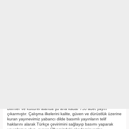
Üyeler
06 KASIM 2019 / 13:56
AKADEMİSYEN YAYINEVİ
Akademisyen Kitabevi
uluslararası yayıncı
kriterlerine
uygun bir yayınevidir. Uluslararası düzeyde düzenli bir
şekilde faaliyet göstermektedir. Yayınlamış olduğu kitaplar
dünyanın önde gelen üniversitelerinde ve
kütüphanelerinde bulunmaktadır.
Akademisyen Yayınevi
24/02/2011 yılında kurulmuş
olup,Akademik alanda, Sağlık bilimleri, Fen bilimleri, Sosyal
bilimler ve kültürel alanda şu ana kadar 750 adet yayın
çıkarmıştır. Çalışma ilkelerini kalite, güven ve dürüstlük üzerine
kuran yayınevimiz yabancı dilde basımlı yayınların telif
haklarını alarak Türkçe çevirimini sağlayıp basımı yaparak