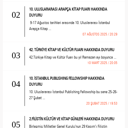
10. ULUSLARARASI ARAPÇA KİTAP FUARI HAKKINDA
02
DUYURU
9-17 Ağustos tarihleri arasında 10. Uluslararası İstanbul
Arapça Kitap ...
07 AĞUSTOS 2025 / 20:29
42. TÜRKİYE KİTAP VE KÜLTÜR FUARI HAKKINDA DUYURU
03
42.Türkiye Kitap ve Kültür Fuarı bu yıl Ramazan ayı boyunca ...
10 MART 2025 / 20:05
10. İSTANBUL PUBLISHING FELLOWSHIP HAKKINDA
04
DUYURU
10. Uluslararası İstanbul Publishing Fellowship bu sene 25-26-
27 Şubat ...
20 ŞUBAT 2025 / 19:53
2.FİLİSTİN KÜLTÜR VE KİTAP GÜNLERİ HAKKINDA DUYURU
05
Birleşmiş Milletler Genel Kurulu’nun 29 Kasım’ı Filistin