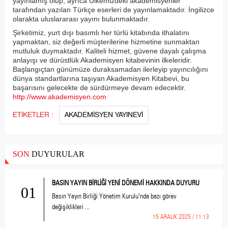
yayınlamış olup, ayrıca Ülkemizdeki akademisyenler
tarafından yazılan Türkçe eserleri de yayınlamaktadır. İngilizce
olarakta uluslararası yayını bulunmaktadır.
Şirketimiz, yurt dışı basımlı her türlü kitabında ithalatını
yapmaktan, siz değerli müşterilerine hizmetine sunmaktan
mutluluk duymaktadır. Kaliteli hizmet, güvene dayalı çalışma
anlayışı ve dürüstlük Akademisyen kitabevinin ilkeleridir.
Başlangıçtan günümüze duraksamadan ilerleyip yayıncılığını
dünya standartlarına taşıyan Akademisyen Kitabevi, bu
başarısını gelecekte de sürdürmeye devam edecektir.
http://www.akademisyen.com
ETİKETLER :
AKADEMİSYEN YAYINEVİ
SON
DUYURULAR
BASIN YAYIN BİRLİĞİ YENİ DÖNEMİ HAKKINDA DUYURU
01
Basın Yayın Birliği Yönetim Kurulu’nda bazı görev
değişiklikleri ...
15 ARALIK 2025 / 11:13