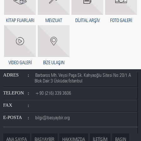
KİTAP FUARLARI
MEVZUAT
DİJİTAL ARŞİV
FOTO GALERİ
VİDEO GALERİ
BİZE ULAŞIN
ADRES
Barbaros Mh. Veysi Paşa Sk. Kahyaoğlu Sitesi No:20/1 A
Blok Dair:3 Üsküdar/İstanbul
TELEFON
+90 (216) 339 3606
FAX
E-POSTA
bilgi@basyaybir.org
ANA SAYFA
BASYAYBİR
HAKKIMIZDA
İLETİŞİM
BASIN