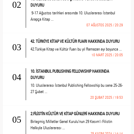
02
DUYURU
9-17 Ağustos tarihleri arasında 10. Uluslararası İstanbul
Arapça Kitap ...
07 AĞUSTOS 2025 / 20:29
42. TÜRKİYE KİTAP VE KÜLTÜR FUARI HAKKINDA DUYURU
03
42.Türkiye Kitap ve Kültür Fuarı bu yıl Ramazan ayı boyunca ...
10 MART 2025 / 20:05
10. İSTANBUL PUBLISHING FELLOWSHIP HAKKINDA
04
DUYURU
10. Uluslararası İstanbul Publishing Fellowship bu sene 25-26-
27 Şubat ...
20 ŞUBAT 2025 / 19:53
2.FİLİSTİN KÜLTÜR VE KİTAP GÜNLERİ HAKKINDA DUYURU
05
Birleşmiş Milletler Genel Kurulu’nun 29 Kasım’ı Filistin
Halkıyla Uluslararası ...
25 KASIM 2024 / 14:14