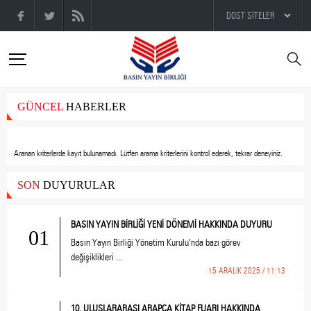
GÜNCEL
HABERLER
Aranan kriterlerde kayıt bulunamadı.
Lütfen arama kriterlerini kontrol ederek, tekrar deneyiniz.
SON
DUYURULAR
BASIN YAYIN BİRLİĞİ YENİ DÖNEMİ HAKKINDA DUYURU
01
Basın Yayın Birliği Yönetim Kurulu’nda bazı görev
değişiklikleri ...
15 ARALIK 2025 / 11:13
10. ULUSLARARASI ARAPÇA KİTAP FUARI HAKKINDA