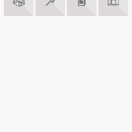
KİTAP FUARLARI
MEVZUAT
DİJİTAL ARŞİV
FOTO GALERİ
VİDEO GALERİ
BİZE ULAŞIN
ADRES
Barbaros Mh. Veysi Paşa Sk. Kahyaoğlu Sitesi No:20/1 A
Blok Dair:3 Üsküdar/İstanbul
TELEFON
+90 (216) 339 3606
FAX
E-POSTA
bilgi@basyaybir.org