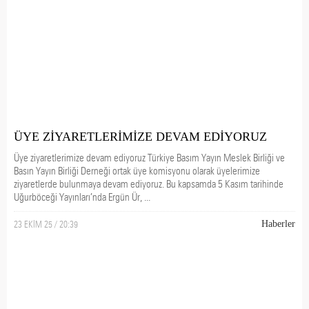
ÜYE ZİYARETLERİMİZE DEVAM EDİYORUZ
Üye ziyaretlerimize devam ediyoruz Türkiye Basım Yayın Meslek Birliği ve
Basın Yayın Birliği Derneği ortak üye komisyonu olarak üyelerimize
ziyaretlerde bulunmaya devam ediyoruz. Bu kapsamda 5 Kasım tarihinde
Uğurböceği Yayınları’nda Ergün Ür, ...
23 EKİM 25 / 20:39
Haberler