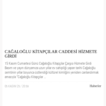
CAĞALOĞLU KİTAPÇILAR CADDESİ HİZMETE
GİRDİ
15 Kasım Cumartesi Günü Cağaloğlu Kitapçılar Çarşısı Hizmete Girdi
Basım ve yayın dünyamıza uzun yıllar ev sahipliği yapan tarihi Cağaloğlu
semtinin yıllar boyunca üstlendiği kültürel kimliğini yeniden canlandırmak
amacıyla “Cağaloğlu Kitapçılar ...
05 KASIM 25 / 20:59
Haberler