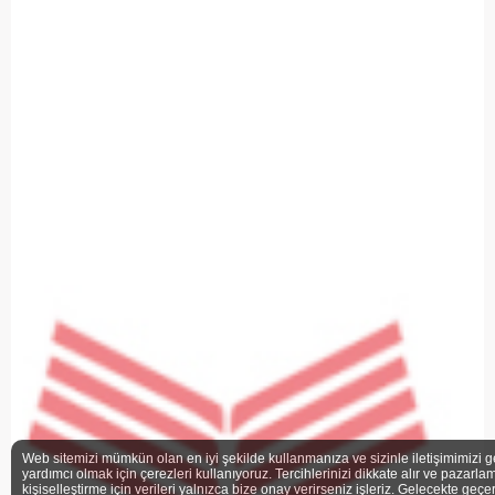
Web sitemizi mümkün olan en iyi şekilde kullanmanıza ve sizinle iletişimimizi g
yardımcı olmak için çerezleri kullanıyoruz. Tercihlerinizi dikkate alır ve pazarlam
kişiselleştirme için verileri yalnızca bize onay verirseniz işleriz. Gelecekte geçe