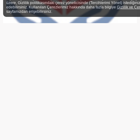
üzere, Gizlilik politikasındaki çerez yöneticisinde (Tercihlerimi Yönet) istediğini
edebilirsiniz. Kullanılan Çerezlerimiz hakkında daha fazla bilgiye
Gizlilik ve Çe
sayfamızdan erişebilirsiniz.