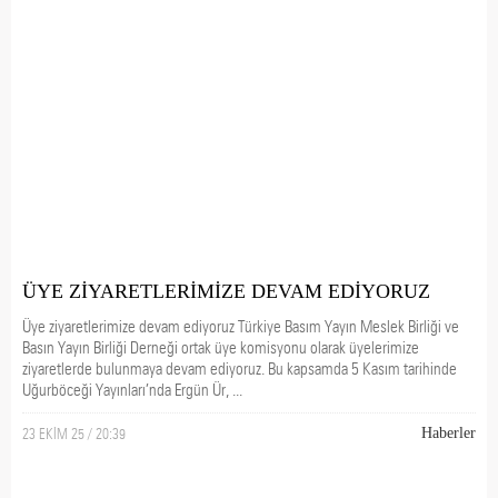
ÜYE ZİYARETLERİMİZE DEVAM EDİYORUZ
Üye ziyaretlerimize devam ediyoruz Türkiye Basım Yayın Meslek Birliği ve
Basın Yayın Birliği Derneği ortak üye komisyonu olarak üyelerimize
ziyaretlerde bulunmaya devam ediyoruz. Bu kapsamda 5 Kasım tarihinde
Uğurböceği Yayınları’nda Ergün Ür, ...
23 EKİM 25 / 20:39
Haberler