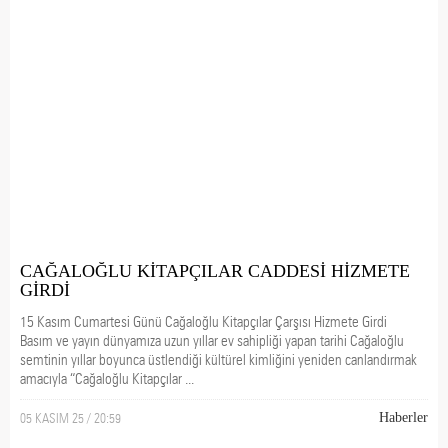
CAĞALOĞLU KİTAPÇILAR CADDESİ HİZMETE
GİRDİ
15 Kasım Cumartesi Günü Cağaloğlu Kitapçılar Çarşısı Hizmete Girdi
Basım ve yayın dünyamıza uzun yıllar ev sahipliği yapan tarihi Cağaloğlu
semtinin yıllar boyunca üstlendiği kültürel kimliğini yeniden canlandırmak
amacıyla “Cağaloğlu Kitapçılar ...
05 KASIM 25 / 20:59
Haberler