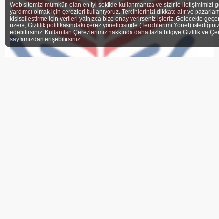
Web sitemizi mümkün olan en iyi şekilde kullanmanıza ve sizinle iletişimimizi g
yardımcı olmak için çerezleri kullanıyoruz. Tercihlerinizi dikkate alır ve pazarlam
kişiselleştirme için verileri yalnızca bize onay verirseniz işleriz. Gelecekte geçe
üzere, Gizlilik politikasındaki çerez yöneticisinde (Tercihlerimi Yönet) istediğini
edebilirsiniz. Kullanılan Çerezlerimiz hakkında daha fazla bilgiye
Gizlilik ve Çe
sayfamızdan erişebilirsiniz.