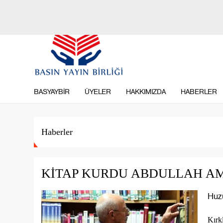
BİZİ TAKİP EDİN
BASYAYBİR
ÜYELER
HAKKIMIZDA
HABERLER
Haberler
KİTAP KURDU ABDULLAH A
Huz
Kırkl