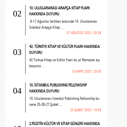
10. ULUSLARARASI ARAPÇA KİTAP FUARI
02
HAKKINDA DUYURU
9-17 Ağustos tarihleri arasında 10. Uluslararası
İstanbul Arapça Kitap ...
07 AĞUSTOS 2025 / 20:29
42. TÜRKİYE KİTAP VE KÜLTÜR FUARI HAKKINDA
03
DUYURU
42.Türkiye Kitap ve Kültür Fuarı bu yıl Ramazan ayı
boyunca ...
10 MART 2025 / 20:05
10. İSTANBUL PUBLISHING FELLOWSHIP
04
HAKKINDA DUYURU
10. Uluslararası İstanbul Publishing Fellowship bu
sene 25-26-27 Şubat ...
20 ŞUBAT 2025 / 19:53
2.FİLİSTİN KÜLTÜR VE KİTAP GÜNLERİ HAKKINDA