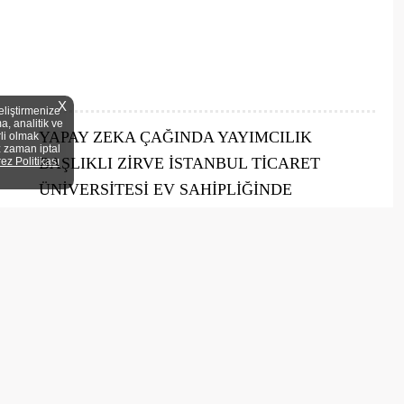
X
eliştirmenize
a, analitik ve
YAPAY ZEKA ÇAĞINDA YAYIMCILIK
rli olmak
z zaman iptal
BAŞLIKLI ZİRVE İSTANBUL TİCARET
rez Politikası
ÜNİVERSİTESİ EV SAHİPLİĞİNDE
GERÇEKLEŞTİ
20 Ekim’de Yapay Zeka Çağında Yayımcılık Başlıklı Zirveyi
gerçekleştirdik İstanbul Ticaret Üniversitesi ev sahipliğinde, Türkiye
Basım Yayın Meslek Birliği (TBYM) ve Basın Yayın Birliği iş birliğiyle
düzenlenen Yapay Zekâ Çağında Yayımcılık ...