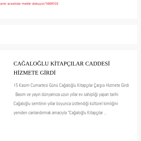
phane-arasinda-mekik-dokuyor/1669103
CAĞALOĞLU KİTAPÇILAR CADDESİ
HİZMETE GİRDİ
15 Kasım Cumartesi Günü Cağaloğlu Kitapçılar Çarşısı Hizmete Girdi
Basım ve yayın dünyamıza uzun yıllar ev sahipliği yapan tarihi
Cağaloğlu semtinin yıllar boyunca üstlendiği kültürel kimliğini
yeniden canlandırmak amacıyla “Cağaloğlu Kitapçılar ...