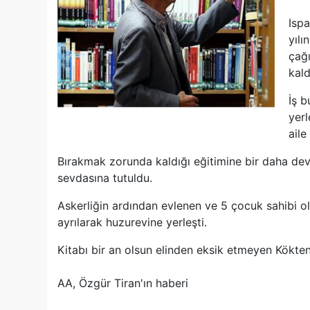
Ispa
yıl
çağ
kald
İş b
yerl
aile
Bırakmak zorunda kaldığı eğitimine bir daha d
sevdasına tutuldu.
Askerliğin ardından evlenen ve 5 çocuk sahibi ol
ayrılarak huzurevine yerleşti.
Kitabı bir an olsun elinden eksik etmeyen Kökte
AA, Özgür Tiran'ın haberi