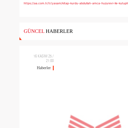
https://aa.com.tr/tr/yasam/kitap-kurdu-abdullah-amca-huzurevi-ile-kutu
GÜNCEL
HABERLER
16 KASIM 25 /
21:00
Haberler