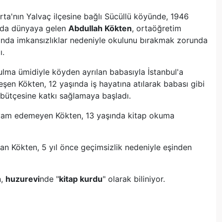
rta'nın Yalvaç ilçesine bağlı Sücüllü köyünde, 1946
ında dünyaya gelen
Abdullah Kökten
, ortaöğretim
ında imkansızlıklar nedeniyle okulunu bırakmak zorunda
ı.
ulma ümidiyle köyden ayrılan babasıyla İstanbul'a
eşen Kökten, 12 yaşında iş hayatına atılarak babası gibi
 bütçesine katkı sağlamaya başladı.
evam edemeyen Kökten, 13 yaşında kitap okuma
an Kökten, 5 yıl önce geçimsizlik nedeniyle eşinden
n,
huzurevi
nde "
kitap kurdu
" olarak biliniyor.