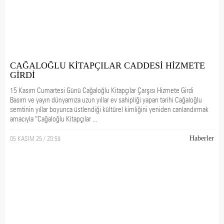
CAĞALOĞLU KİTAPÇILAR CADDESİ HİZMETE
GİRDİ
15 Kasım Cumartesi Günü Cağaloğlu Kitapçılar Çarşısı Hizmete Girdi
Basım ve yayın dünyamıza uzun yıllar ev sahipliği yapan tarihi Cağaloğlu
semtinin yıllar boyunca üstlendiği kültürel kimliğini yeniden canlandırmak
amacıyla “Cağaloğlu Kitapçılar ...
05 KASIM 25 / 20:59
Haberler