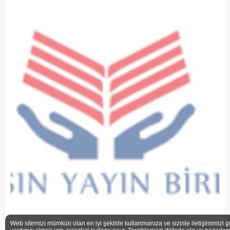
Web sitemizi mümkün olan en iyi şekilde kullanmanıza ve sizinle iletişimimizi g