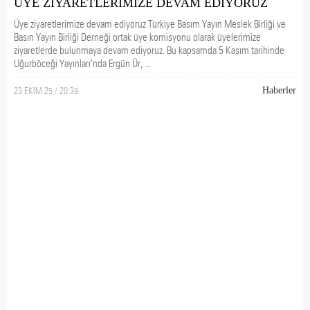
ÜYE ZİYARETLERİMİZE DEVAM EDİYORUZ
Üye ziyaretlerimize devam ediyoruz Türkiye Basım Yayın Meslek Birliği ve
Basın Yayın Birliği Derneği ortak üye komisyonu olarak üyelerimize
ziyaretlerde bulunmaya devam ediyoruz. Bu kapsamda 5 Kasım tarihinde
Uğurböceği Yayınları’nda Ergün Ür, ...
23 EKİM 25 / 20:39
Haberler