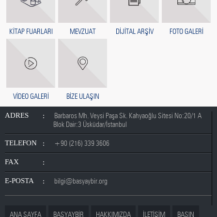
KİTAP FUARLARI
MEVZUAT
DİJİTAL ARŞİV
FOTO GALERİ
VİDEO GALERİ
BİZE ULAŞIN
ADRES
Barbaros Mh. Veysi Paşa Sk. Kahyaoğlu Sitesi No:20/1 A
Blok Dair:3 Üsküdar/İstanbul
TELEFON
+90 (216) 339 3606
FAX
E-POSTA
bilgi@basyaybir.org
ANA SAYFA
BASYAYBİR
HAKKIMIZDA
İLETİŞİM
BASIN