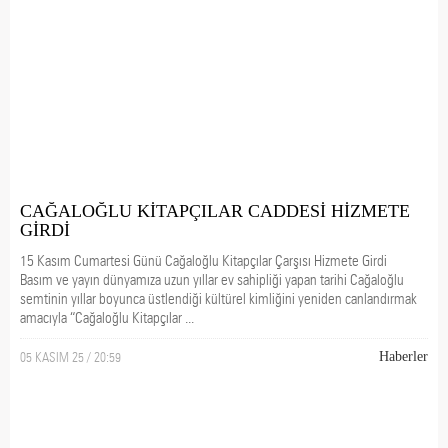
CAĞALOĞLU KİTAPÇILAR CADDESİ HİZMETE
GİRDİ
15 Kasım Cumartesi Günü Cağaloğlu Kitapçılar Çarşısı Hizmete Girdi
Basım ve yayın dünyamıza uzun yıllar ev sahipliği yapan tarihi Cağaloğlu
semtinin yıllar boyunca üstlendiği kültürel kimliğini yeniden canlandırmak
amacıyla “Cağaloğlu Kitapçılar ...
05 KASIM 25 / 20:59
Haberler