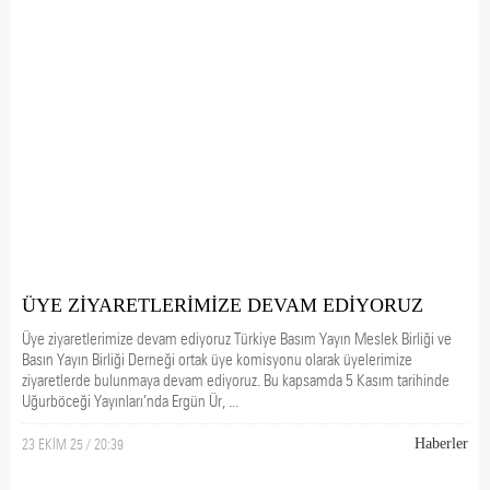
ÜYE ZİYARETLERİMİZE DEVAM EDİYORUZ
Üye ziyaretlerimize devam ediyoruz Türkiye Basım Yayın Meslek Birliği ve
Basın Yayın Birliği Derneği ortak üye komisyonu olarak üyelerimize
ziyaretlerde bulunmaya devam ediyoruz. Bu kapsamda 5 Kasım tarihinde
Uğurböceği Yayınları’nda Ergün Ür, ...
23 EKİM 25 / 20:39
Haberler