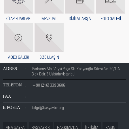
KİTAP FUARLARI
MEVZUAT
DİJİTAL ARŞİV
FOTO GALERİ
VİDEO GALERİ
BİZE ULAŞIN
ADRES
Barbaros Mh. Veysi Paşa Sk. Kahyaoğlu Sitesi No:20/1 A
Blok Dair:3 Üsküdar/İstanbul
TELEFON
+90 (216) 339 3606
FAX
E-POSTA
bilgi@basyaybir.org
ANA SAYFA
BASYAYBİR
HAKKIMIZDA
İLETİŞİM
BASIN