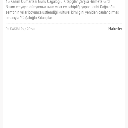
15 Kasım Cumartesi Günü Cağaloğlu Kitapçılar Çarşısı Hizmete Girdi
Basım ve yayın dünyamıza uzun yıllar ev sahipliği yapan tarihi Cağaloğlu
semtinin yıllar boyunca üstlendiği kültürel kimliğini yeniden canlandırmak
amacıyla “Cağaloğlu Kitapçılar ...
05 KASIM 25 / 20:59
Haberler