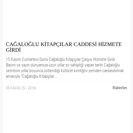
CAĞALOĞLU KİTAPÇILAR CADDESİ HİZMETE
GİRDİ
15 Kasım Cumartesi Günü Cağaloğlu Kitapçılar Çarşısı Hizmete Girdi
Basım ve yayın dünyamıza uzun yıllar ev sahipliği yapan tarihi Cağaloğlu
semtinin yıllar boyunca üstlendiği kültürel kimliğini yeniden canlandırmak
amacıyla “Cağaloğlu Kitapçılar ...
05 KASIM 25 / 20:59
Haberler