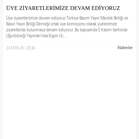
ÜYE ZİYARETLERİMİZE DEVAM EDİYORUZ
Üye ziyaretlerimize devam ediyoruz Türkiye Basım Yayın Meslek Birliği ve
Basın Yayın Birliği Derneği ortak üye komisyonu olarak üyelerimize
ziyaretlerde bulunmaya devam ediyoruz. Bu kapsamda 5 Kasım tarihinde
Uğurböceği Yayınları’nda Ergün Ür, ...
23 EKİM 25 / 20:39
Haberler