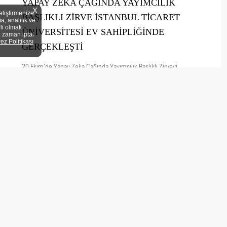
YAPAY ZEKA ÇAĞINDA YAYIMCILIK
X
eliştirmenize
BAŞLIKLI ZİRVE İSTANBUL TİCARET
a, analitik ve
rli olmak
ÜNİVERSİTESİ EV SAHİPLİĞİNDE
z zaman iptal
rez Politikası
GERÇEKLEŞTİ
20 Ekim’de Yapay Zeka Çağında Yayımcılık Başlıklı Zirveyi
gerçekleştirdik İstanbul Ticaret Üniversitesi ev sahipliğinde, Türkiye
Basım Yayın Meslek Birliği (TBYM) ve Basın Yayın Birliği iş birliğiyle
düzenlenen Yapay Zekâ Çağında Yayımcılık ...