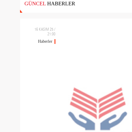
GÜNCEL
HABERLER
16 KASIM 25 /
21:00
Haberler