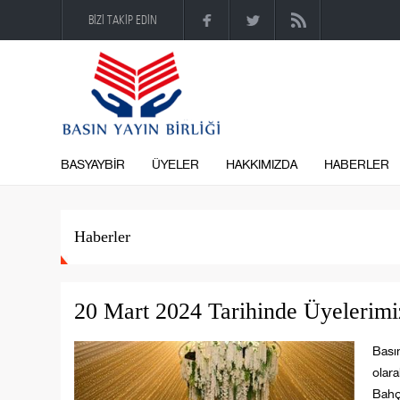
BİZİ TAKİP EDİN
BASYAYBİR
ÜYELER
HAKKIMIZDA
HABERLER
Haberler
20 Mart 2024 Tarihinde Üyelerimiz
Basın
olar
Bahç