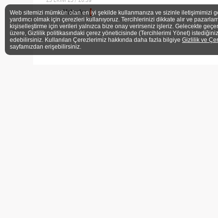
Haberler
Web sitemizi mümkün olan en iyi şekilde kullanmanıza ve sizinle iletişimimizi g
yardımcı olmak için çerezleri kullanıyoruz. Tercihlerinizi dikkate alır ve pazarlam
kişiselleştirme için verileri yalnızca bize onay verirseniz işleriz. Gelecekte geçe
üzere, Gizlilik politikasındaki çerez yöneticisinde (Tercihlerimi Yönet) istediğini
edebilirsiniz. Kullanılan Çerezlerimiz hakkında daha fazla bilgiye
Gizlilik ve Çe
sayfamızdan erişebilirsiniz.