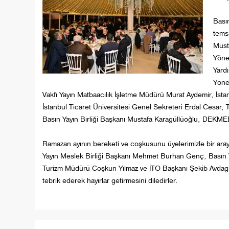
Basın
temsi
Must
Yöne
Yard
Yöne
Vakfı Yayın Matbaacılık İşletme Müdürü Murat Aydemir, İstanb
İstanbul Ticaret Üniversitesi Genel Sekreteri Erdal Cesar
Basın Yayın Birliği Başkanı Mustafa Karagüllüoğlu, DEKMEB B
Ramazan ayının bereketi ve coşkusunu üyelerimizle bir aray
Yayın Meslek Birliği Başkanı Mehmet Burhan Genç, Basın Yay
Turizm Müdürü Coşkun Yılmaz ve İTO Başkanı Şekib Avdagiç 
tebrik ederek hayırlar getirmesini diledirler.