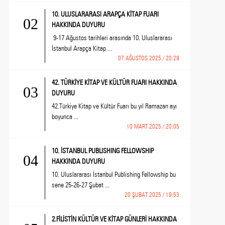
10. ULUSLARARASI ARAPÇA KİTAP FUARI
02
HAKKINDA DUYURU
9-17 Ağustos tarihleri arasında 10. Uluslararası
İstanbul Arapça Kitap ...
07 AĞUSTOS 2025 / 20:29
42. TÜRKİYE KİTAP VE KÜLTÜR FUARI HAKKINDA
03
DUYURU
42.Türkiye Kitap ve Kültür Fuarı bu yıl Ramazan ayı
boyunca ...
10 MART 2025 / 20:05
10. İSTANBUL PUBLISHING FELLOWSHIP
04
HAKKINDA DUYURU
10. Uluslararası İstanbul Publishing Fellowship bu
sene 25-26-27 Şubat ...
20 ŞUBAT 2025 / 19:53
2.FİLİSTİN KÜLTÜR VE KİTAP GÜNLERİ HAKKINDA