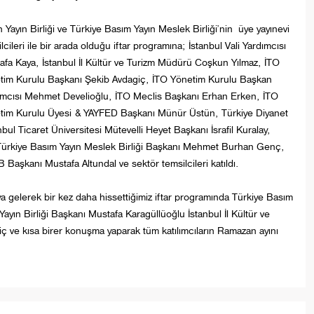
 Yayın Birliği ve Türkiye Basım Yayın Meslek Birliği’nin üye yayınevi
lcileri ile bir arada olduğu iftar programına; İstanbul Vali Yardımcısı
afa Kaya, İstanbul İl Kültür ve Turizm Müdürü Coşkun Yılmaz, İTO
tim Kurulu Başkanı Şekib Avdagiç, İTO Yönetim Kurulu Başkan
ımcısı Mehmet Develioğlu, İTO Meclis Başkanı Erhan Erken, İTO
tim Kurulu Üyesi & YAYFED Başkanı Münür Üstün, Türkiye Diyanet
ul Ticaret Üniversitesi Mütevelli Heyet Başkanı İsrafil Kuralay,
, Türkiye Basım Yayın Meslek Birliği Başkanı Mehmet Burhan Genç,
aşkanı Mustafa Altundal ve sektör temsilcileri katıldı.
a gelerek bir kez daha hissettiğimiz iftar programında Türkiye Basım
ın Birliği Başkanı Mustafa Karagüllüoğlu İstanbul İl Kültür ve
ve kısa birer konuşma yaparak tüm katılımcıların Ramazan ayını