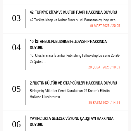
42. TÜRKİYE KİTAP VE KÜLTÜR FUARI HAKKINDA DUYURU
03
42.Türkiye Kitap ve Kültür Fuarı bu yıl Ramazan ayı boyunca ...
10 MART 2025 / 20:05
10. İSTANBUL PUBLISHING FELLOWSHIP HAKKINDA
04
DUYURU
10. Uluslararası İstanbul Publishing Fellowship bu sene 25-26-
27 Şubat ...
20 ŞUBAT 2025 / 19:53
2.FİLİSTİN KÜLTÜR VE KİTAP GÜNLERİ HAKKINDA DUYURU
05
Birleşmiş Milletler Genel Kurulu’nun 29 Kasım’ı Filistin
Halkıyla Uluslararası ...
25 KASIM 2024 / 14:14
YAYINCILIKTA GELECEK VİZYONU ÇALIŞTAYI HAKKINDA
06
DUYURU