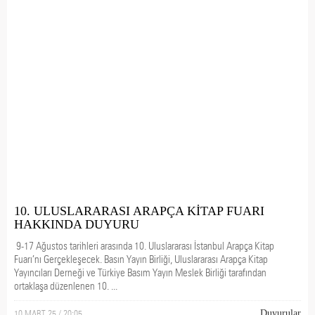
10. ULUSLARARASI ARAPÇA KİTAP FUARI
HAKKINDA DUYURU
9-17 Ağustos tarihleri arasında 10. Uluslararası İstanbul Arapça Kitap
Fuarı’nı Gerçekleşecek. Basın Yayın Birliği, Uluslararası Arapça Kitap
Yayıncıları Derneği ve Türkiye Basım Yayın Meslek Birliği tarafından
ortaklaşa düzenlenen 10. ...
10 MART 25 / 20:05
Duyurular