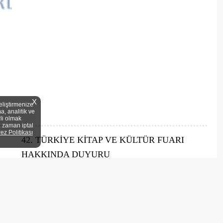
X
eliştirmenize
a, analitik ve
rli olmak
z zaman iptal
rez Politikası
42. TÜRKİYE KİTAP VE KÜLTÜR FUARI
HAKKINDA DUYURU
42.Türkiye Kitap ve Kültür Fuarı bu yıl Ramazan ayı boyunca
gerçekleşecek. Ramazan’ın bilgiyle, kültürle ve sanatla iç içe
yaşanmasını sağlayan bu özel etkinlik gelecek sene de yine Fatih
Camii avlusunda ziyaretçilerini ağırlamaya devam edecek.