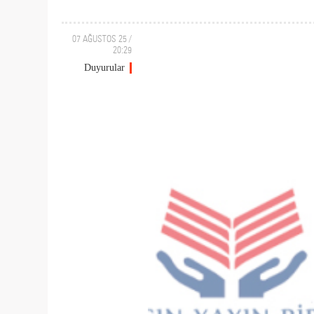
07 AĞUSTOS 25 /
20:29
Duyurular