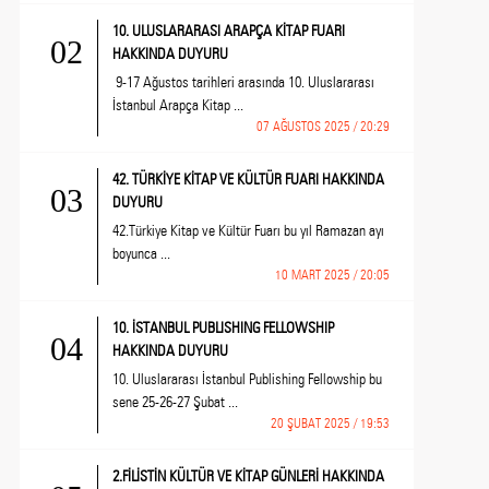
10. ULUSLARARASI ARAPÇA KİTAP FUARI
02
HAKKINDA DUYURU
9-17 Ağustos tarihleri arasında 10. Uluslararası
İstanbul Arapça Kitap ...
07 AĞUSTOS 2025 / 20:29
42. TÜRKİYE KİTAP VE KÜLTÜR FUARI HAKKINDA
03
DUYURU
42.Türkiye Kitap ve Kültür Fuarı bu yıl Ramazan ayı
boyunca ...
10 MART 2025 / 20:05
10. İSTANBUL PUBLISHING FELLOWSHIP
04
HAKKINDA DUYURU
10. Uluslararası İstanbul Publishing Fellowship bu
sene 25-26-27 Şubat ...
20 ŞUBAT 2025 / 19:53
2.FİLİSTİN KÜLTÜR VE KİTAP GÜNLERİ HAKKINDA