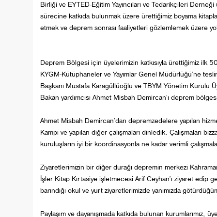
Birliği ve EYTED-Eğitim Yayıncıları ve Tedarikçileri Derneği
sürecine katkıda bulunmak üzere ürettiğimiz boyama kitapları
etmek ve deprem sonrası faaliyetleri gözlemlemek üzere yola
Deprem Bölgesi için üyelerimizin katkısıyla ürettiğimiz ilk 
KYGM-Kütüphaneler ve Yayımlar Genel Müdürlüğü’ne tesli
Başkanı Mustafa Karagüllüoğlu ve TBYM Yönetim Kurulu Üye
Bakan yardımcısı Ahmet Misbah Demircan’ı deprem bölgesi ol
Ahmet Misbah Demircan’dan depremzedelere yapılan hizmetl
Kampı ve yapılan diğer çalışmaları dinledik. Çalışmaları bizz
kuruluşların iyi bir koordinasyonla ne kadar verimli çalışmala
Ziyaretlerimizin bir diğer durağı depremin merkezi Kahram
İşler Kitap Kırtasiye işletmecesi Arif Ceyhan’ı ziyaret edip 
barındığı okul ve yurt ziyaretlerimizde yanımızda götürdüğüm
Paylaşım ve dayanışmada katkıda bulunan kurumlarımız, üy