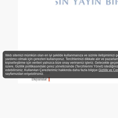
Web sitemizi mümkün olan en iyi şekilde kullanmanıza ve sizinle iletişimimizi g
yardımcı olmak için çerezleri kullanıyoruz. Tercihlerinizi dikkate alır ve pazarlam
kişiselleştirme için verileri yalnızca bize onay verirseniz işleriz. Gelecekte geçe
üzere, Gizlilik politikasındaki çerez yöneticisinde (Tercihlerimi Yönet) istediğini
edebilirsiniz. Kullanılan Çerezlerimiz hakkında daha fazla bilgiye
Gizlilik ve Çe
10 MART 25 / 20:05
sayfamızdan erişebilirsiniz.
Duyurular