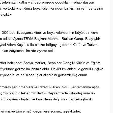
 üyelerimizin katkısıyla; depremzede çocukların rehabilitasyon
 ve tedarik ettiğimiz boya kalemlerinden bir kısmını yerinde teslim
 çıktık.
50.000 adetlik boyama kitabı ve boya kalemlerinin büyük bir kısmı
m edildi. Ayrıca TBYM Başkanı Mehmet Burhan Genç, Basyaybir
si Âdem Koşkulu ile birlikte bölgeye giderek Kültür ve Turizm
an Adıyaman ilimizde ziyaret ettik.
er hakkında: Sosyal market, Beşpınar Gençlik Kültür ve Eğitim
at yerinde görme imkânımız oldu. Devlet imkânları ile gönüllü kişi ve
r yaptığını ve etkili sonuçlar alındığını gözlemlemiş olduk.
anmaraş şehir merkezi ve Pazarcık ilçesi oldu. Kahramanmaraş’ta
geçmiş olsun dileklerimizi ilettik. Depremzede vatandaşlarımızın
üz boyama kitapları ve kalemlerin dağıtımını gerçekleştirdik.
elerimiz ve tüm emeği geçenlere sonsuz teşekkürler.