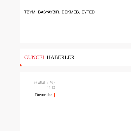
TBYM, BASYAYBİR, DEKMEB, EYTED
GÜNCEL
HABERLER
15 ARALIK 25 /
11:13
Duyurular