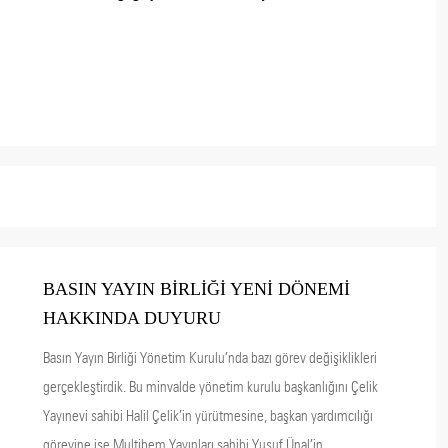
BASIN YAYIN BİRLİĞİ YENİ DÖNEMİ
HAKKINDA DUYURU
Basın Yayın Birliği Yönetim Kurulu’nda bazı görev değişiklikleri
gerçekleştirdik. Bu minvalde yönetim kurulu başkanlığını Çelik
Yayınevi sahibi Halil Çelik’in yürütmesine, başkan yardımcılığı
görevine ise Multibem Yayınları sahibi Yusuf Ünal’in ...