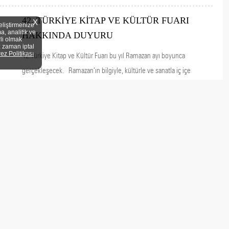
42. TÜRKİYE KİTAP VE KÜLTÜR FUARI
X
eliştirmenize
a, analitik ve
HAKKINDA DUYURU
rli olmak
z zaman iptal
rez Politikası
42.Türkiye Kitap ve Kültür Fuarı bu yıl Ramazan ayı boyunca
gerçekleşecek. Ramazan’ın bilgiyle, kültürle ve sanatla iç içe
yaşanmasını sağlayan bu özel etkinlik gelecek sene de yine Fatih
Camii avlusunda ziyaretçilerini ağırlamaya devam edecek.