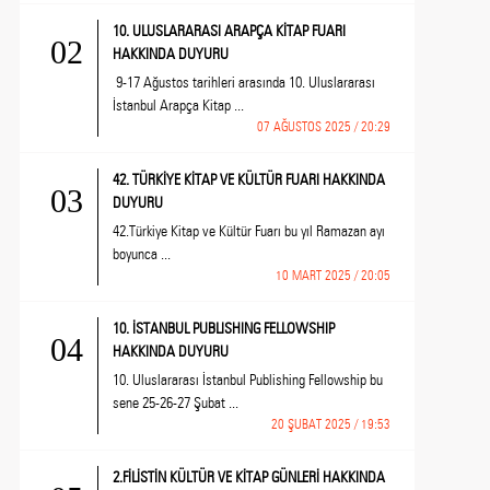
10. ULUSLARARASI ARAPÇA KİTAP FUARI
02
HAKKINDA DUYURU
9-17 Ağustos tarihleri arasında 10. Uluslararası
İstanbul Arapça Kitap ...
07 AĞUSTOS 2025 / 20:29
42. TÜRKİYE KİTAP VE KÜLTÜR FUARI HAKKINDA
03
DUYURU
42.Türkiye Kitap ve Kültür Fuarı bu yıl Ramazan ayı
boyunca ...
10 MART 2025 / 20:05
10. İSTANBUL PUBLISHING FELLOWSHIP
04
HAKKINDA DUYURU
10. Uluslararası İstanbul Publishing Fellowship bu
sene 25-26-27 Şubat ...
20 ŞUBAT 2025 / 19:53
2.FİLİSTİN KÜLTÜR VE KİTAP GÜNLERİ HAKKINDA