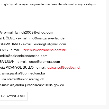
ri için görüşmek isteyen yayınevlerimiz kendileriyle mail yoluyla iletişim
DA- e-mail: fannoli2002@yahoo.com
al BÖLGE - e-mail: info@manzara-verlag.de
STAMKHANLI - e-mail: xuduoglu@gmail.com
OVIC - e-mail:
uzeir.huskovic@hena-com.hr
 patrizia@edizioniclandestine.com
 SANJUAN - e-mail: josep@bromera.com
gia PICANYOL BULLO - e-mail:
gpicanyol@edebe.net
: alma.palalija@connectum.ba
 ulla.steffan@unionsverlag.ch
e-mail: alejandra.jurado@cancilleria.gov.co
DA-YAYINCILARI