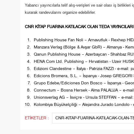
Yabancı yayıncılarla telif alış-verişleri ve sair olası iş birlikle
kurarak randevularını organize edebilirler.
CNR KİTAP FUARINA KATILACAK OLAN TEDA YAYINCILARI
Publishing House Fan Noli – Arnavutluk - Rexhep HI
Manzara Verlag (Bölge & Avşar GbR) – Almanya - Kem
Qanun Publishing House – Azerbaycan - Shahbaz RU
HENA Com Ltd. Publishing – Hırvatistan - Uzeir HUSK
Edizioni Clandestine – İtalya - Patrizia FAZZI - e-mail:
Edicions Bromera, S.L. – İspanya - Josep GREGORI
Grupo Edebe/Ediciones Don Bosco – İspanya - Geor
Connectum – Bosna Hersek - Alma PALALIJA – e-mail
Unionsverlag AG – İsviçre - Ursula STEFFAN – e-mail:
Kolombiya Büyükelçiliği – Alejandra Jurado Londolo - 
ETİKETLER :
CNR-KITAP-FUARINA-KATILACAK-OLAN-TE