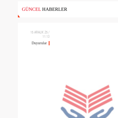
GÜNCEL
HABERLER
15 ARALIK 25 /
11:13
Duyurular