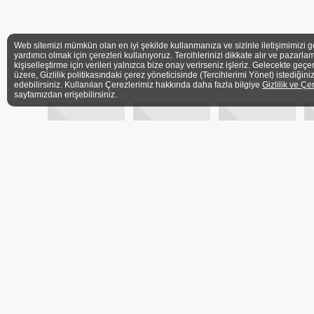
Web sitemizi mümkün olan en iyi şekilde kullanmanıza ve sizinle iletişimimizi g
yardımcı olmak için çerezleri kullanıyoruz. Tercihlerinizi dikkate alır ve pazarlam
kişiselleştirme için verileri yalnızca bize onay verirseniz işleriz. Gelecekte geçe
üzere, Gizlilik politikasındaki çerez yöneticisinde (Tercihlerimi Yönet) istediğini
edebilirsiniz. Kullanılan Çerezlerimiz hakkında daha fazla bilgiye
Gizlilik ve Çe
sayfamızdan erişebilirsiniz.
ÜYELER
İLETİŞİM FORMU
BASIN
Ü
ADRES
Barbaros Mh. Veysi Paşa Sk. Kahyaoğlu Sitesi No:
İstanbul
TELEFON
+90 (216) 339 3606