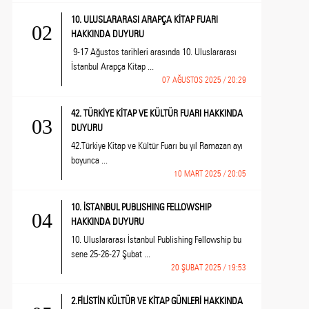
10. ULUSLARARASI ARAPÇA KİTAP FUARI
02
HAKKINDA DUYURU
9-17 Ağustos tarihleri arasında 10. Uluslararası
İstanbul Arapça Kitap ...
07 AĞUSTOS 2025 / 20:29
42. TÜRKİYE KİTAP VE KÜLTÜR FUARI HAKKINDA
03
DUYURU
42.Türkiye Kitap ve Kültür Fuarı bu yıl Ramazan ayı
boyunca ...
10 MART 2025 / 20:05
10. İSTANBUL PUBLISHING FELLOWSHIP
04
HAKKINDA DUYURU
10. Uluslararası İstanbul Publishing Fellowship bu
sene 25-26-27 Şubat ...
20 ŞUBAT 2025 / 19:53
2.FİLİSTİN KÜLTÜR VE KİTAP GÜNLERİ HAKKINDA