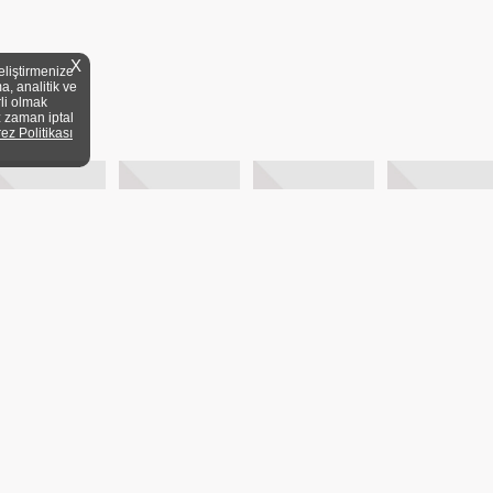
X
eliştirmenize
a, analitik ve
rli olmak
z zaman iptal
rez Politikası
YELİK KOŞULLARI
KİTAP FUARLARI
MEVZUAT
DİJİTAL ARŞİV
20/1 A Blok Dair:3 Üsküdar/
ANA SAYFA
BASY
KVKK
YAYIN DÜNY