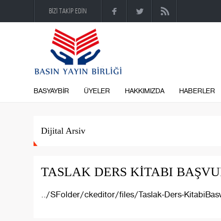
BİZİ TAKİP EDİN
BASYAYBİR
ÜYELER
HAKKIMIZDA
HABERLER
Dijital Arsiv
TASLAK DERS KİTABI BAŞVU
../SFolder/ckeditor/files/Taslak-Ders-KitabiBas