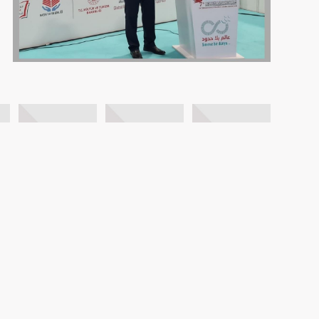
FOTO GALERİ
VİDEO GALERİ
BİZE ULAŞIN
AYBİR
HAKKIMIZDA
İLETİŞİM
BASIN
ASI DERGİSİ
KVKK Metnini Okumak için Tıklayın..