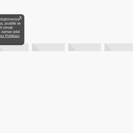
X
eliştirmenize
a, analitik ve
rli olmak
z zaman iptal
rez Politikası
YELİK KOŞULLARI
KİTAP FUARLARI
MEVZUAT
DİJİTAL ARŞİV
20/1 A Blok Dair:3 Üsküdar/
ANA SAYFA
BASY
KVKK
YAYIN DÜNY