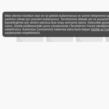
Web sitemizi mümkün olan en iyi şekilde kullanmanıza ve sizinle iletişimimizi g
yardımcı olmak için çerezleri kullanıyoruz. Tercihlerinizi dikkate alır ve pazarlam
kişiselleştirme için verileri yalnızca bize onay verirseniz işleriz. Gelecekte geçe
üzere, Gizlilik politikasındaki çerez yöneticisinde (Tercihlerimi Yönet) istediğini
edebilirsiniz. Kullanılan Çerezlerimiz hakkında daha fazla bilgiye
Gizlilik ve Çe
sayfamızdan erişebilirsiniz.
ÜYELER
İLETİŞİM FORMU
BASIN
Ü
ADRES
Barbaros Mh. Veysi Paşa Sk. Kahyaoğlu Sitesi No:
İstanbul
TELEFON
+90 (216) 339 3606