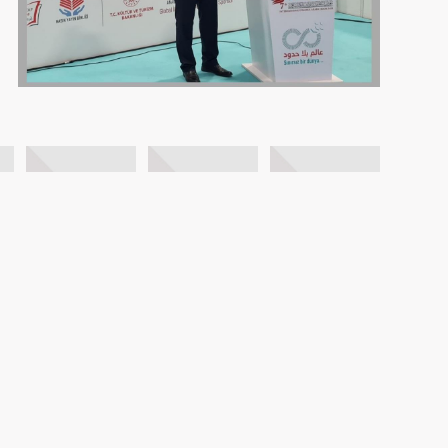
FOTO GALERİ
VİDEO GALERİ
BİZE ULAŞIN
AYBİR
HAKKIMIZDA
İLETİŞİM
BASIN
ASI DERGİSİ
KVKK Metnini Okumak için Tıklayın..