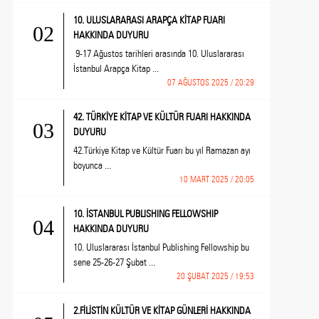
10. ULUSLARARASI ARAPÇA KİTAP FUARI
02
HAKKINDA DUYURU
9-17 Ağustos tarihleri arasında 10. Uluslararası
İstanbul Arapça Kitap ...
07 AĞUSTOS 2025 / 20:29
42. TÜRKİYE KİTAP VE KÜLTÜR FUARI HAKKINDA
03
DUYURU
42.Türkiye Kitap ve Kültür Fuarı bu yıl Ramazan ayı
boyunca ...
10 MART 2025 / 20:05
10. İSTANBUL PUBLISHING FELLOWSHIP
04
HAKKINDA DUYURU
10. Uluslararası İstanbul Publishing Fellowship bu
sene 25-26-27 Şubat ...
20 ŞUBAT 2025 / 19:53
2.FİLİSTİN KÜLTÜR VE KİTAP GÜNLERİ HAKKINDA