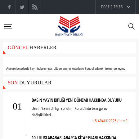
GÜNCEL
HABERLER
Aranan kriterlerde kayıt bulunamadı.
Lütfen arama kriterlerini kontrol ederek, tekrar deneyiniz.
SON
DUYURULAR
BASIN YAYIN BİRLİĞİ YENİ DÖNEMİ HAKKINDA DUYURU
01
Basın Yayın Birliği Yönetim Kurulu’nda bazı görev
değişiklikleri ...
15 ARALIK 2025 / 11:13
10. ULUSLARARASI ARAPÇA KİTAP FUARI HAKKINDA