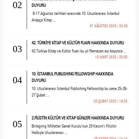
02
DUYURU
9-17 Ağustos tarihleri arasında 10. Uluslararası İstanbul
Arapça Kitap ...
07 AĞUSTOS 2025 / 20:29
42. TÜRKİYE KİTAP VE KÜLTÜR FUARI HAKKINDA DUYURU
03
42.Türkiye Kitap ve Kültür Fuarı bu yıl Ramazan ayı boyunca ...
10 MART 2025 / 20:05
10. İSTANBUL PUBLISHING FELLOWSHIP HAKKINDA
04
DUYURU
10. Uluslararası İstanbul Publishing Fellowship bu sene 25-26-
27 Şubat ...
20 ŞUBAT 2025 / 19:53
2.FİLİSTİN KÜLTÜR VE KİTAP GÜNLERİ HAKKINDA DUYURU
05
Birleşmiş Milletler Genel Kurulu’nun 29 Kasım’ı Filistin
Halkıyla Uluslararası ...
25 KASIM 2024 / 14:14