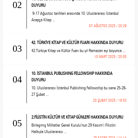
02
DUYURU
9-17 Ağustos tarihleri arasında 10. Uluslararası İstanbul
Arapça Kitap ...
07 AĞUSTOS 2025 / 20:29
42. TÜRKİYE KİTAP VE KÜLTÜR FUARI HAKKINDA DUYURU
03
42.Türkiye Kitap ve Kültür Fuarı bu yıl Ramazan ayı boyunca ...
10 MART 2025 / 20:05
10. İSTANBUL PUBLISHING FELLOWSHIP HAKKINDA
04
DUYURU
10. Uluslararası İstanbul Publishing Fellowship bu sene 25-26-
27 Şubat ...
20 ŞUBAT 2025 / 19:53
2.FİLİSTİN KÜLTÜR VE KİTAP GÜNLERİ HAKKINDA DUYURU
05
Birleşmiş Milletler Genel Kurulu’nun 29 Kasım’ı Filistin
Halkıyla Uluslararası ...
25 KASIM 2024 / 14:14