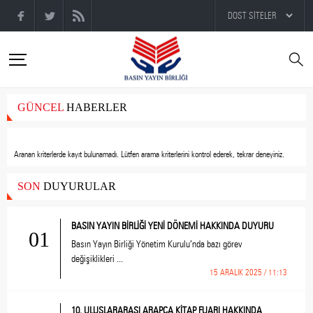
GÜNCEL
HABERLER
Aranan kriterlerde kayıt bulunamadı.
Lütfen arama kriterlerini kontrol ederek, tekrar deneyiniz.
SON
DUYURULAR
BASIN YAYIN BİRLİĞİ YENİ DÖNEMİ HAKKINDA DUYURU
01
Basın Yayın Birliği Yönetim Kurulu’nda bazı görev
değişiklikleri ...
15 ARALIK 2025 / 11:13
10. ULUSLARARASI ARAPÇA KİTAP FUARI HAKKINDA