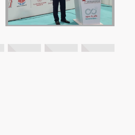
FOTO GALERİ
VİDEO GALERİ
BİZE ULAŞIN
AYBİR
HAKKIMIZDA
İLETİŞİM
BASIN
ASI DERGİSİ
KVKK Metnini Okumak için Tıklayın..