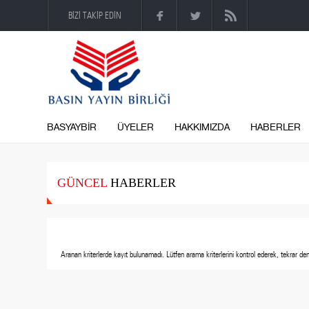
BİZİ TAKİP EDİN
BASYAYBİR
ÜYELER
HAKKIMIZDA
HABERLER
GÜNCEL
HABERLER
Aranan kriterlerde kayıt bulunamadı.
Lütfen arama kriterlerini kontrol ederek, tekrar den