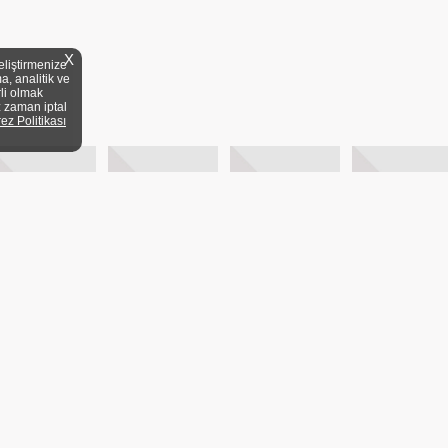
X
eliştirmenize
a, analitik ve
rli olmak
z zaman iptal
rez Politikası
YELİK KOŞULLARI
KİTAP FUARLARI
MEVZUAT
DİJİTAL ARŞİV
20/1 A Blok Dair:3 Üsküdar/
ANA SAYFA
BASY
KVKK
YAYIN DÜNY