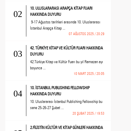
10. ULUSLARARASI ARAPÇA KİTAP FUARI
02
HAKKINDA DUYURU
9-17 Ağustos tarihleri arasında 10. Uluslararası
İstanbul Arapça Kitap ...
07 AĞUSTOS 2025 / 20:29
42. TÜRKİYE KİTAP VE KÜLTÜR FUARI HAKKINDA
03
DUYURU
42.Türkiye Kitap ve Kültür Fuarı bu yıl Ramazan ayı
boyunca ...
10 MART 2025 / 20:05
10. İSTANBUL PUBLISHING FELLOWSHIP
04
HAKKINDA DUYURU
10. Uluslararası İstanbul Publishing Fellowship bu
sene 25-26-27 Şubat ...
20 ŞUBAT 2025 / 19:53
2.FİLİSTİN KÜLTÜR VE KİTAP GÜNLERİ HAKKINDA