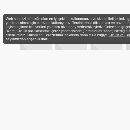
Web sitemizi mümkün olan en iyi şekilde kullanmanıza ve sizinle iletişimimizi g
yardımcı olmak için çerezleri kullanıyoruz. Tercihlerinizi dikkate alır ve pazarlam
kişiselleştirme için verileri yalnızca bize onay verirseniz işleriz. Gelecekte geçe
üzere, Gizlilik politikasındaki çerez yöneticisinde (Tercihlerimi Yönet) istediğini
edebilirsiniz. Kullanılan Çerezlerimiz hakkında daha fazla bilgiye
Gizlilik ve Çe
sayfamızdan erişebilirsiniz.
ÜYELER
İLETİŞİM FORMU
BASIN
Ü
ADRES
Barbaros Mh. Veysi Paşa Sk. Kahyaoğlu Sitesi No:
İstanbul
TELEFON
+90 (216) 339 3606