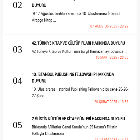
02
DUYURU
9-17 Ağustos tarihleri arasında 10. Uluslararası İstanbul
Arapça Kitap ...
07 AĞUSTOS 2025 / 20:29
42. TÜRKİYE KİTAP VE KÜLTÜR FUARI HAKKINDA DUYURU
03
42.Türkiye Kitap ve Kültür Fuarı bu yıl Ramazan ayı boyunca ...
10 MART 2025 / 20:05
10. İSTANBUL PUBLISHING FELLOWSHIP HAKKINDA
04
DUYURU
10. Uluslararası İstanbul Publishing Fellowship bu sene 25-26-
27 Şubat ...
20 ŞUBAT 2025 / 19:53
2.FİLİSTİN KÜLTÜR VE KİTAP GÜNLERİ HAKKINDA DUYURU
05
Birleşmiş Milletler Genel Kurulu’nun 29 Kasım’ı Filistin
Halkıyla Uluslararası ...
25 KASIM 2024 / 14:14