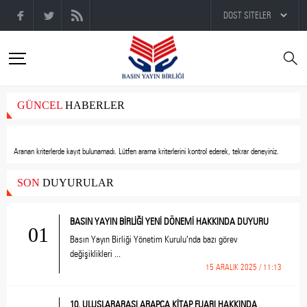
GÜNCEL
HABERLER
Aranan kriterlerde kayıt bulunamadı.
Lütfen arama kriterlerini kontrol ederek, tekrar deneyiniz.
SON
DUYURULAR
BASIN YAYIN BİRLİĞİ YENİ DÖNEMİ HAKKINDA DUYURU
01
Basın Yayın Birliği Yönetim Kurulu’nda bazı görev
değişiklikleri ...
15 ARALIK 2025 / 11:13
10. ULUSLARARASI ARAPÇA KİTAP FUARI HAKKINDA