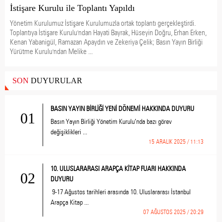
İstişare Kurulu ile Toplantı Yapıldı
Yönetim Kurulumuz İstişare Kurulumuzla ortak toplantı gerçekleştirdi.
Toplantıya İstişare Kurulu'ndan Hayati Bayrak, Hüseyin Doğru, Erhan Erken,
Kenan Yabanigül, Ramazan Apaydın ve Zekeriya Çelik; Basın Yayın Birliği
Yürütme Kurulu'ndan Melike ...
SON
DUYURULAR
BASIN YAYIN BİRLİĞİ YENİ DÖNEMİ HAKKINDA DUYURU
01
Basın Yayın Birliği Yönetim Kurulu’nda bazı görev
değişiklikleri ...
15 ARALIK 2025 / 11:13
10. ULUSLARARASI ARAPÇA KİTAP FUARI HAKKINDA
02
DUYURU
9-17 Ağustos tarihleri arasında 10. Uluslararası İstanbul
Arapça Kitap ...
07 AĞUSTOS 2025 / 20:29