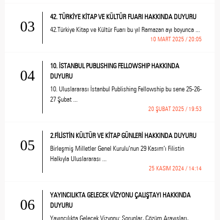
42. TÜRKİYE KİTAP VE KÜLTÜR FUARI HAKKINDA DUYURU
03
42.Türkiye Kitap ve Kültür Fuarı bu yıl Ramazan ayı boyunca ...
10 MART 2025 / 20:05
10. İSTANBUL PUBLISHING FELLOWSHIP HAKKINDA
04
DUYURU
10. Uluslararası İstanbul Publishing Fellowship bu sene 25-26-
27 Şubat ...
20 ŞUBAT 2025 / 19:53
2.FİLİSTİN KÜLTÜR VE KİTAP GÜNLERİ HAKKINDA DUYURU
05
Birleşmiş Milletler Genel Kurulu’nun 29 Kasım’ı Filistin
Halkıyla Uluslararası ...
25 KASIM 2024 / 14:14
YAYINCILIKTA GELECEK VİZYONU ÇALIŞTAYI HAKKINDA
06
DUYURU
Yayıncılıkta Gelecek Vizyonu: Sorunlar, Çözüm Arayışları,