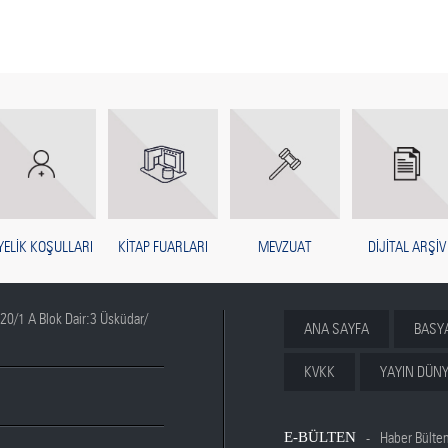
YELİK KOŞULLARI
KİTAP FUARLARI
MEVZUAT
DİJİTAL ARŞİV
20/1 A Blok Dair:3 Üsküdar/
ANA SAYFA
BASY
KVKK
YAYIN DÜNY
E-BÜLTEN
Haber Bülte