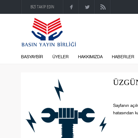
BİZİ TAKİP EDİN
BASYAYBİR
ÜYELER
HAKKIMIZDA
HABERLER
ÜZGÜN
Sayfanın açıl
hatasından ka