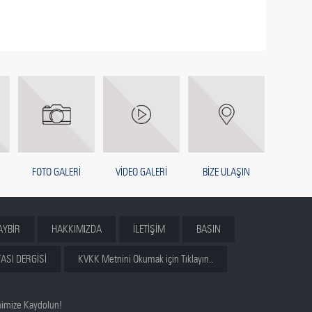
FOTO GALERİ
VİDEO GALERİ
BİZE ULAŞIN
AYBİR
HAKKIMIZDA
İLETİŞİM
BASIN
ASI DERGİSİ
KVKK Metnini Okumak için Tıklayın..
nimize Kaydolun!