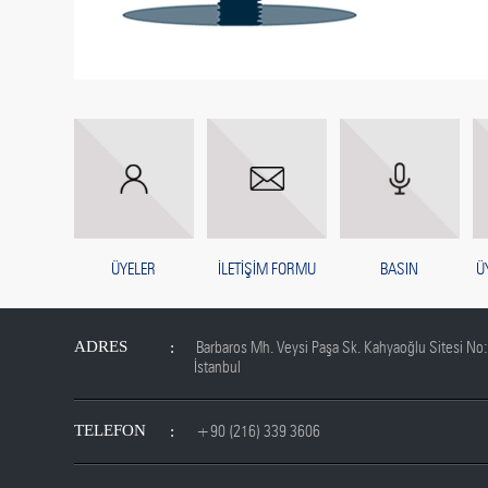
ÜYELER
İLETİŞİM FORMU
BASIN
Ü
ADRES
Barbaros Mh. Veysi Paşa Sk. Kahyaoğlu Sitesi No:
İstanbul
TELEFON
+90 (216) 339 3606