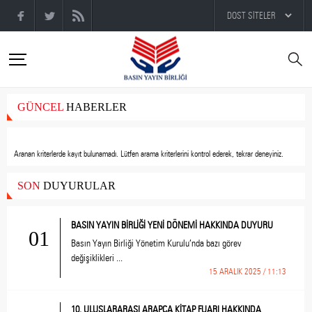
GÜNCEL
HABERLER
Aranan kriterlerde kayıt bulunamadı.
Lütfen arama kriterlerini kontrol ederek, tekrar deneyiniz.
SON
DUYURULAR
BASIN YAYIN BİRLİĞİ YENİ DÖNEMİ HAKKINDA DUYURU
01
Basın Yayın Birliği Yönetim Kurulu’nda bazı görev
değişiklikleri ...
15 ARALIK 2025 / 11:13
10. ULUSLARARASI ARAPÇA KİTAP FUARI HAKKINDA