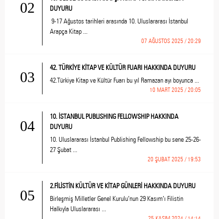
02
DUYURU
9-17 Ağustos tarihleri arasında 10. Uluslararası İstanbul
Arapça Kitap ...
07 AĞUSTOS 2025 / 20:29
42. TÜRKİYE KİTAP VE KÜLTÜR FUARI HAKKINDA DUYURU
03
42.Türkiye Kitap ve Kültür Fuarı bu yıl Ramazan ayı boyunca ...
10 MART 2025 / 20:05
10. İSTANBUL PUBLISHING FELLOWSHIP HAKKINDA
04
DUYURU
10. Uluslararası İstanbul Publishing Fellowship bu sene 25-26-
27 Şubat ...
20 ŞUBAT 2025 / 19:53
2.FİLİSTİN KÜLTÜR VE KİTAP GÜNLERİ HAKKINDA DUYURU
05
Birleşmiş Milletler Genel Kurulu’nun 29 Kasım’ı Filistin
Halkıyla Uluslararası ...
25 KASIM 2024 / 14:14