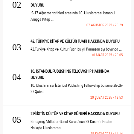
02
DUYURU
9-17 Ağustos tarihleri arasında 10. Uluslararası İstanbul
Arapça Kitap ...
07 AĞUSTOS 2025 / 20:29
42. TÜRKİYE KİTAP VE KÜLTÜR FUARI HAKKINDA DUYURU
03
42.Türkiye Kitap ve Kültür Fuarı bu yıl Ramazan ayı boyunca ...
10 MART 2025 / 20:05
10. İSTANBUL PUBLISHING FELLOWSHIP HAKKINDA
04
DUYURU
10. Uluslararası İstanbul Publishing Fellowship bu sene 25-26-
27 Şubat ...
20 ŞUBAT 2025 / 19:53
2.FİLİSTİN KÜLTÜR VE KİTAP GÜNLERİ HAKKINDA DUYURU
05
Birleşmiş Milletler Genel Kurulu’nun 29 Kasım’ı Filistin
Halkıyla Uluslararası ...
25 KASIM 2024 / 14:14