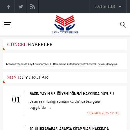
GÜNCEL
HABERLER
Aranan kriterlerde kayıt bulunamadı.
Lütfen arama kriterlerini kontrol ederek, tekrar deneyiniz.
SON
DUYURULAR
BASIN YAYIN BİRLİĞİ YENİ DÖNEMİ HAKKINDA DUYURU
01
Basın Yayın Birliği Yönetim Kurulu’nda bazı görev
değişiklikleri ...
15 ARALIK 2025 / 11:13
10. ULUSLARARASI ARAPÇA KİTAP FUARI HAKKINDA