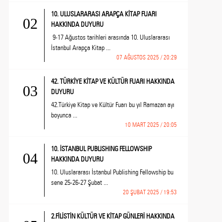
10. ULUSLARARASI ARAPÇA KİTAP FUARI
02
HAKKINDA DUYURU
9-17 Ağustos tarihleri arasında 10. Uluslararası
İstanbul Arapça Kitap ...
07 AĞUSTOS 2025 / 20:29
42. TÜRKİYE KİTAP VE KÜLTÜR FUARI HAKKINDA
03
DUYURU
42.Türkiye Kitap ve Kültür Fuarı bu yıl Ramazan ayı
boyunca ...
10 MART 2025 / 20:05
10. İSTANBUL PUBLISHING FELLOWSHIP
04
HAKKINDA DUYURU
10. Uluslararası İstanbul Publishing Fellowship bu
sene 25-26-27 Şubat ...
20 ŞUBAT 2025 / 19:53
2.FİLİSTİN KÜLTÜR VE KİTAP GÜNLERİ HAKKINDA