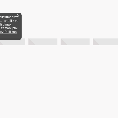
X
eliştirmenize
a, analitik ve
rli olmak
z zaman iptal
rez Politikası
YELİK KOŞULLARI
KİTAP FUARLARI
MEVZUAT
DİJİTAL ARŞİV
20/1 A Blok Dair:3 Üsküdar/
ANA SAYFA
BASY
KVKK
YAYIN DÜNY