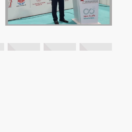
FOTO GALERİ
VİDEO GALERİ
BİZE ULAŞIN
AYBİR
HAKKIMIZDA
İLETİŞİM
BASIN
ASI DERGİSİ
KVKK Metnini Okumak için Tıklayın..