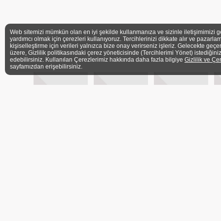
Web sitemizi mümkün olan en iyi şekilde kullanmanıza ve sizinle iletişimimizi g
yardımcı olmak için çerezleri kullanıyoruz. Tercihlerinizi dikkate alır ve pazarlam
kişiselleştirme için verileri yalnızca bize onay verirseniz işleriz. Gelecekte geçe
üzere, Gizlilik politikasındaki çerez yöneticisinde (Tercihlerimi Yönet) istediğini
edebilirsiniz. Kullanılan Çerezlerimiz hakkında daha fazla bilgiye
Gizlilik ve Çe
sayfamızdan erişebilirsiniz.
ÜYELER
İLETİŞİM FORMU
BASIN
Ü
ADRES
Barbaros Mh. Veysi Paşa Sk. Kahyaoğlu Sitesi No:
İstanbul
TELEFON
+90 (216) 339 3606