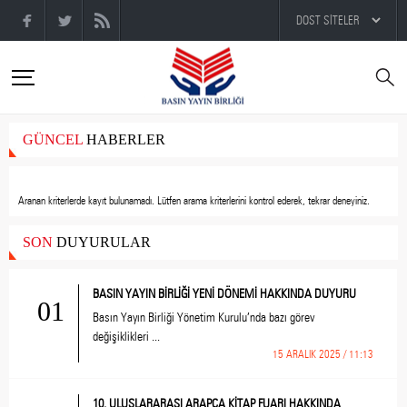
GÜNCEL
HABERLER
Aranan kriterlerde kayıt bulunamadı.
Lütfen arama kriterlerini kontrol ederek, tekrar deneyiniz.
SON
DUYURULAR
BASIN YAYIN BİRLİĞİ YENİ DÖNEMİ HAKKINDA DUYURU
01
Basın Yayın Birliği Yönetim Kurulu’nda bazı görev
değişiklikleri ...
15 ARALIK 2025 / 11:13
10. ULUSLARARASI ARAPÇA KİTAP FUARI HAKKINDA