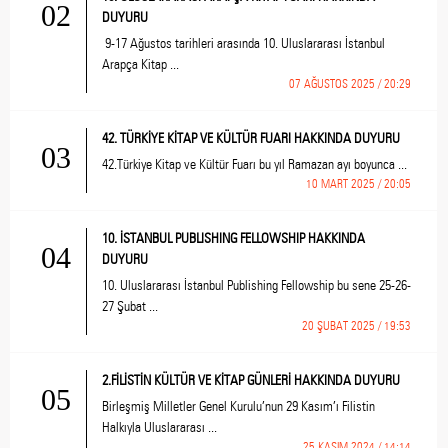
02
DUYURU
9-17 Ağustos tarihleri arasında 10. Uluslararası İstanbul
Arapça Kitap ...
07 AĞUSTOS 2025 / 20:29
42. TÜRKİYE KİTAP VE KÜLTÜR FUARI HAKKINDA DUYURU
03
42.Türkiye Kitap ve Kültür Fuarı bu yıl Ramazan ayı boyunca ...
10 MART 2025 / 20:05
10. İSTANBUL PUBLISHING FELLOWSHIP HAKKINDA
04
DUYURU
10. Uluslararası İstanbul Publishing Fellowship bu sene 25-26-
27 Şubat ...
20 ŞUBAT 2025 / 19:53
2.FİLİSTİN KÜLTÜR VE KİTAP GÜNLERİ HAKKINDA DUYURU
05
Birleşmiş Milletler Genel Kurulu’nun 29 Kasım’ı Filistin
Halkıyla Uluslararası ...
25 KASIM 2024 / 14:14