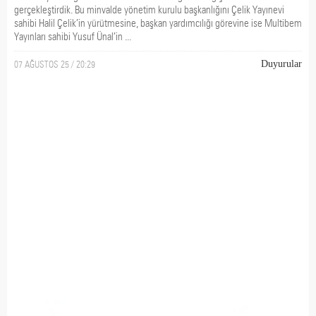
gerçekleştirdik. Bu minvalde yönetim kurulu başkanlığını Çelik Yayınevi
sahibi Halil Çelik’in yürütmesine, başkan yardımcılığı görevine ise Multibem
Yayınları sahibi Yusuf Ünal’in ...
07 AĞUSTOS 25 / 20:29
Duyurular