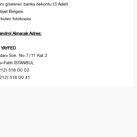
ini gösteren banka dekontu (3 Adet)
liyet Belgesi
rküleri fotokopisi
androl Alınacak Adres:
YAYFED
ydanı Sok. No:7/11 Kat:2
lu-Fatih İSTANBUL
212) 518 00 02
212) 518 00 41