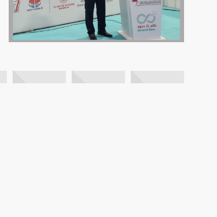
FOTO GALERİ
VİDEO GALERİ
BİZE ULAŞIN
AYBİR
HAKKIMIZDA
İLETİŞİM
BASIN
ASI DERGİSİ
KVKK Metnini Okumak için Tıklayın..