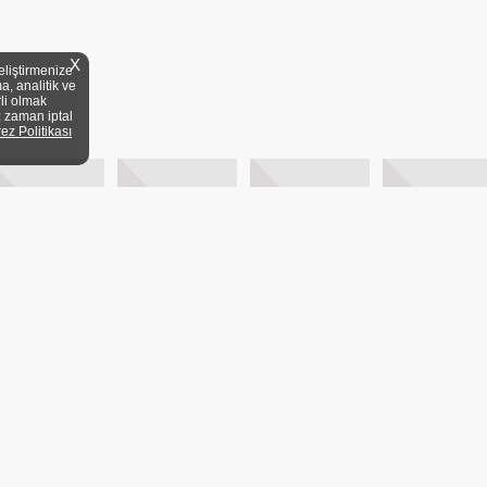
X
eliştirmenize
a, analitik ve
rli olmak
z zaman iptal
rez Politikası
YELİK KOŞULLARI
KİTAP FUARLARI
MEVZUAT
DİJİTAL ARŞİV
20/1 A Blok Dair:3 Üsküdar/
ANA SAYFA
BASY
KVKK
YAYIN DÜNY