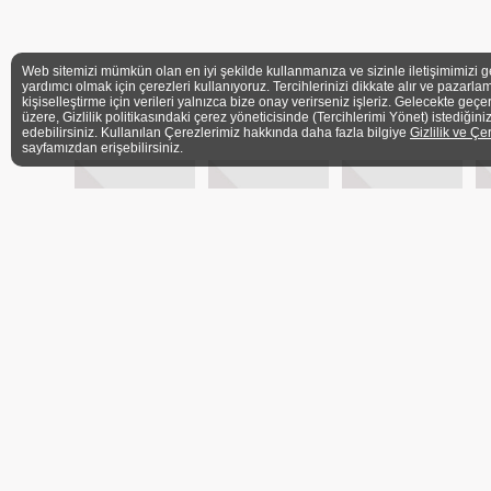
Web sitemizi mümkün olan en iyi şekilde kullanmanıza ve sizinle iletişimimizi g
yardımcı olmak için çerezleri kullanıyoruz. Tercihlerinizi dikkate alır ve pazarlam
kişiselleştirme için verileri yalnızca bize onay verirseniz işleriz. Gelecekte geçe
üzere, Gizlilik politikasındaki çerez yöneticisinde (Tercihlerimi Yönet) istediğini
edebilirsiniz. Kullanılan Çerezlerimiz hakkında daha fazla bilgiye
Gizlilik ve Çe
sayfamızdan erişebilirsiniz.
ÜYELER
İLETİŞİM FORMU
BASIN
Ü
ADRES
Barbaros Mh. Veysi Paşa Sk. Kahyaoğlu Sitesi No:
İstanbul
TELEFON
+90 (216) 339 3606