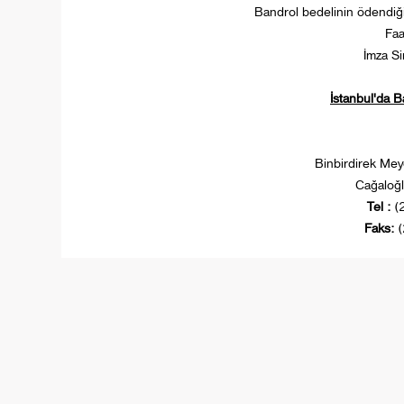
Bandrol bedelinin ödendiğ
Faa
İmza Si
İstanbul'da B
Binbirdirek Me
Cağaloğ
Tel :
(
Faks:
(