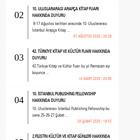
10. ULUSLARARASI ARAPÇA KİTAP FUARI
02
HAKKINDA DUYURU
9-17 Ağustos tarihleri arasında 10. Uluslararası
İstanbul Arapça Kitap ...
07 AĞUSTOS 2025 / 20:29
42. TÜRKİYE KİTAP VE KÜLTÜR FUARI HAKKINDA
03
DUYURU
42.Türkiye Kitap ve Kültür Fuarı bu yıl Ramazan ayı
boyunca ...
10 MART 2025 / 20:05
10. İSTANBUL PUBLISHING FELLOWSHIP
04
HAKKINDA DUYURU
10. Uluslararası İstanbul Publishing Fellowship bu
sene 25-26-27 Şubat ...
20 ŞUBAT 2025 / 19:53
2.FİLİSTİN KÜLTÜR VE KİTAP GÜNLERİ HAKKINDA