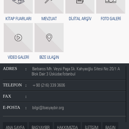
KİTAP FUARLARI
MEVZUAT
DİJİTAL ARŞİV
FOTO GALERİ
VİDEO GALERİ
BİZE ULAŞIN
ADRES
Barbaros Mh. Veysi Paşa Sk. Kahyaoğlu Sitesi No:20/1 A
Blok Dair:3 Üsküdar/İstanbul
TELEFON
+90 (216) 339 3606
FAX
E-POSTA
bilgi@basyaybir.org
ANA SAYFA
BASYAYBİR
HAKKIMIZDA
İLETİŞİM
BASIN